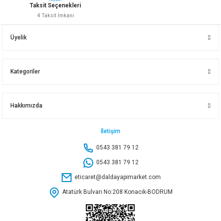
Taksit Seçenekleri
4 Taksit İmkanı
NOBEL SAFRAN KULP KROM 128 MM KL23212829
Üyelik
50,70 TL
Kategoriler
Sepete Ekle
Hakkımızda
NOBEL ARBETA KULP MATSİYAH 192 MM
İletişim
0543 381 79 12
80,65 TL
0543 381 79 12
eticaret@daldayapimarket.com
Sepete Ekle
Atatürk Bulvarı No:208 Konacık-BODRUM
NOBEL NOKTALI DÜĞME MATSİYAH 47573