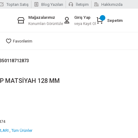
Toptan Satış
Blog Yazıları
İletişim
Hakkımızda
Mağazalarımız
Giriş Yap
Sepetim
Konumları Görüntüle
veya Kayıt Ol
Favorilerim
 350118712873
LP MATSİYAH 128 MM
474
LARI
,
Tüm Ürünler