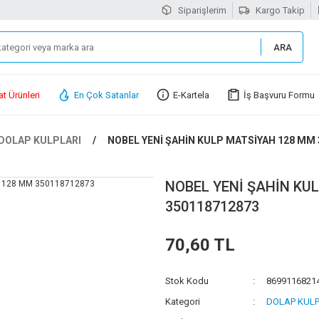
Siparişlerim
Kargo Takip
ARA
at Ürünleri
En Çok Satanlar
E-Kartela
İş Başvuru Formu
DOLAP KULPLARI
NOBEL YENİ ŞAHİN KULP MATSİYAH 128 MM
NOBEL YENİ ŞAHİN KU
350118712873
70,60 TL
Stok Kodu
8699116821
Kategori
DOLAP KULP