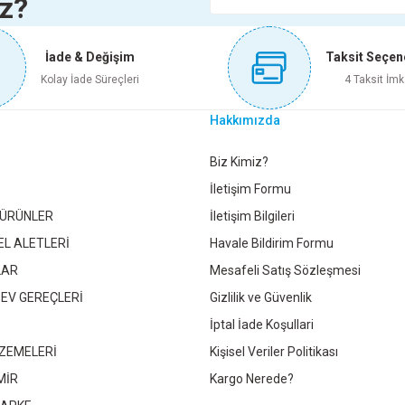
iz?
71,45 TL
İade & Değişim
Taksit Seçen
Sepete Ekle
Kolay İade Süreçleri
4 Taksit İmk
Hakkımızda
TALI DÜĞME MATSİYAH 47573
NOBEL ARBETA KULP MATSİYA
Gönder
Biz Kimiz?
İletişim Formu
 ÜRÜNLER
İletişim Bilgileri
29,95 TL
62,20 TL
EL ALETLERİ
Havale Bildirim Formu
LAR
Mesafeli Satış Sözleşmesi
Sepete Ekle
Sepete Ekle
 EV GEREÇLERİ
Gizlilik ve Güvenlik
İptal İade Koşullari
ZEMELERİ
Kişisel Veriler Politikası
EL AKBATI ÇİZGİLİ KULP SATİNE ANTİK SARI 128 MM 7930128241Ç
MİR
Kargo Nerede?