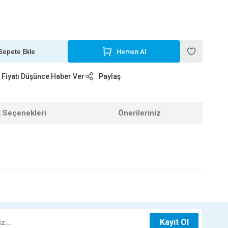
Sepete Ekle
Hemen Al
Fiyatı Düşünce Haber Ver
Paylaş
t Seçenekleri
Önerileriniz
z.
SAFRAN KULP KROM 128 MM KL23212829
Kayıt Ol