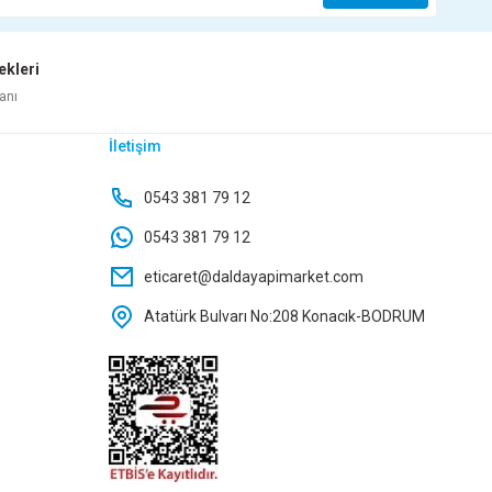
50,70 TL
ekleri
Sepete Ekle
anı
İletişim
H 128 MM
0543 381 79 12
0543 381 79 12
eticaret@daldayapimarket.com
Atatürk Bulvarı No:208 Konacık-BODRUM
NOBEL SEKİZGEN SARKAÇ MATSİYAH 68673