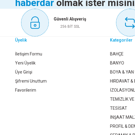
haberdar
olmak ister misin
Ürün fiyatı diğer sitelerden daha pahalı.
145,75 TL
Bu ürüne benzer farklı alternatifler olmalı.
Güvenli Alışveriş
Sepete Ekle
256 BİT SSL
Üyelik
Kategoriler
NOBEL ARBETA KULP MATSİYAH 192 MM
NOBEL NOK
İletişim Formu
BAHÇE
Yeni Üyelik
BANYO
Üye Girişi
BOYA & YAN
80,65 TL
Şifremi Unuttum
HIRDAVAT & 
Favorilerim
İZOLASYON
Sepete Ekle
TEMİZLİK VE
TESİSAT
İNŞAAT MAL
NOBEL LEMAN KULP KROM 224 MM 170229224
NOB
PROFİL & DE