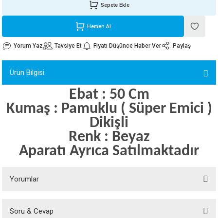
Sepete Ekle
ORATİF TAŞLAR
RI
ALAR
 MAKİNALARI
ARIŞIK
Hemen Al
 STOP VALF
YER KAPLAMALAR
ALARI
I
ARI
Yorum Yaz
Tavsiye Et
Fiyatı Düşünce Haber Ver
Paylaş
İNALARI
Ürün Bilgisi
 KÖPÜKLER
LARI
 VE KAŞIKLIKLAR
Ebat : 50 Cm
Kumaş : Pamuklu ( Süper Emici )
R
ALARI
Dikişli
LAR
Renk : Beyaz
Aparatı Ayrıca Satılmaktadır
UTKALLAR
KİPMANLARI
I
Yorumlar
Soru & Cevap
Bu ürüne ilk yorumu siz yapın!