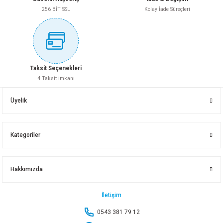
256 BİT SSL
Kolay İade Süreçleri
350,25 TL
Gönder
Sepete Ekle
Taksit Seçenekleri
4 Taksit İmkanı
BANAT COMFORT BUL.SÜNGERİ RENKLİ 5 Lİ
Üyelik
93,40 TL
Kategoriler
Sepete Ekle
Hakkımızda
BANAT BELLA YER SİLECEĞİ 40 CM
NEM ALICI YEDEK 1 KG
İletişim
0543 381 79 12
240,40 TL
234,05 TL