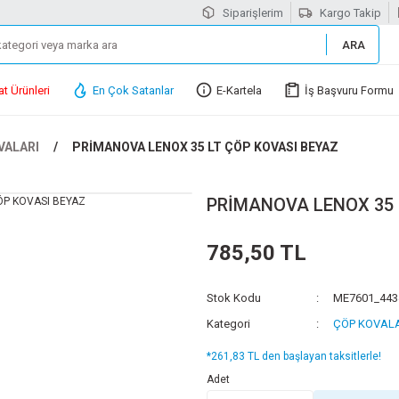
Siparişlerim
Kargo Takip
ARA
at Ürünleri
En Çok Satanlar
E-Kartela
İş Başvuru Formu
VALARI
PRİMANOVA LENOX 35 LT ÇÖP KOVASI BEYAZ
PRİMANOVA LENOX 35 
785,50 TL
Stok Kodu
ME7601_443
Kategori
ÇÖP KOVALA
*261,83 TL den başlayan taksitlerle!
Adet