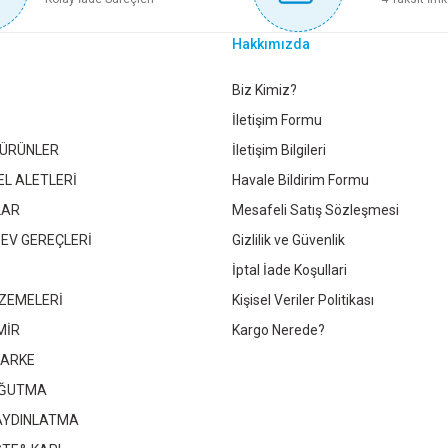
Hakkımızda
PRİMANOVA ÇÖP KOVASI BOMBE KAPAKLI 40 LT SİYAH
PRİ
Gönder
Biz Kimiz?
İletişim Formu
 ÜRÜNLER
İletişim Bilgileri
2.561,00 TL
EL ALETLERİ
Havale Bildirim Formu
LAR
Mesafeli Satış Sözleşmesi
Sepete Ekle
 EV GEREÇLERİ
Gizlilik ve Güvenlik
İptal İade Koşullari
Yeni
ZEMELERİ
Kişisel Veriler Politikası
PRİMANOVA BOMBE KAPAKLI ÇÖP KOVASI 30 LT MAT SİYAH
MİR
Kargo Nerede?
PARKE
2.150,50 TL
OĞUTMA
 AYDINLATMA
Sepete Ekle