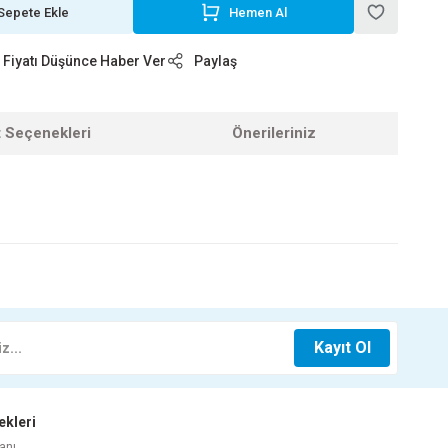
Sepete Ekle
Hemen Al
Fiyatı Düşünce Haber Ver
Paylaş
t Seçenekleri
Önerileriniz
z.
 LT M.SİYAH
Kayıt Ol
ekleri
anı