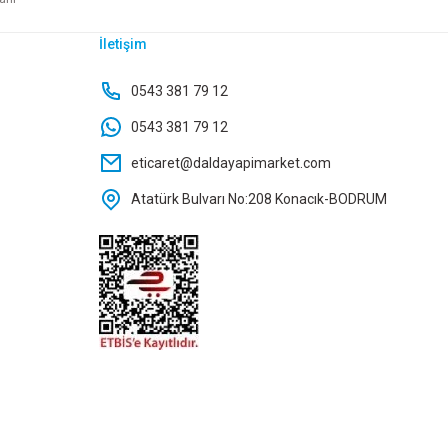
İletişim
MANOVA BOMBE KAPAKLI ÇÖP KOVASI 30 LT M.BEYAZ
0543 381 79 12
0543 381 79 12
2.150,50 TL
eticaret@daldayapimarket.com
Atatürk Bulvarı No:208 Konacık-BODRUM
Sepete Ekle
Yeni
PRİMANOVA BOMBE KAPAKLI ÇÖP KOVASI 30 LT SİYAH
2.150,50 TL
Sepete Ekle