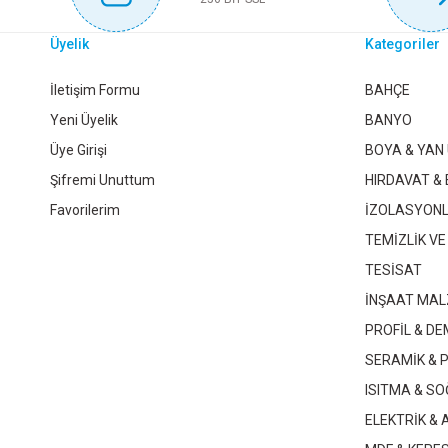
Üyelik
Kategoriler
PRİMANOVA ÇÖP KOVASI BOMBE KAPAKLI 40 LT M.BEJ
İletişim Formu
BAHÇE
Yeni Üyelik
BANYO
Üye Girişi
BOYA & YAN
2.561,00 TL
Şifremi Unuttum
HIRDAVAT & 
Favorilerim
İZOLASYON
Sepete Ekle
TEMİZLİK VE
TESİSAT
İNŞAAT MAL
PRİMANOVA BOMBE KAPAKLI ÇÖP KOVASI 30 LT M.BEJ
PROFİL & DE
SERAMİK & 
2.150,50 TL
ISITMA & S
ELEKTRİK &
Sepete Ekle