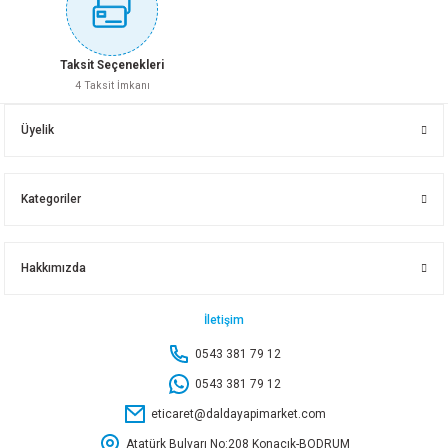
Sepete Ekle
Taksit Seçenekleri
4 Taksit İmkanı
BAHÇEM 1/2-3/4 MUSLUK ADAPTÖRÜ
Üyelik
48,50 TL
Kategoriler
Sepete Ekle
Hakkımızda
BAHÇEM 1/2 REKORLU HORTUM EKİ BH4314
İletişim
0543 381 79 12
64,50 TL
0543 381 79 12
eticaret@daldayapimarket.com
Sepete Ekle
Atatürk Bulvarı No:208 Konacık-BODRUM