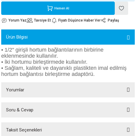
ORATİF TAŞLAR
RI
ALAR
 MAKİNALARI
ARIŞIK
Hemen Al
Yorum Yaz
Tavsiye Et
Fiyatı Düşünce Haber Ver
Paylaş
 STOP VALF
YER KAPLAMALAR
ALARI
I
ARI
Ürün Bilgisi
İNALARI
• 1/2" girişli hortum bağlantılarının birbirine
 KÖPÜKLER
LARI
 VE KAŞIKLIKLAR
eklenmesinde kullanılır.
• İki hortumu birleştirmede kullanılır.
R
ALARI
• Sağlam, kaliteli ve dayanıklı plastikten imal edilmiş
hortum bağlantısı birleştirme adaptörü.
LAR
Yorumlar
UTKALLAR
KİPMANLARI
Soru & Cevap
I
Bu ürüne ilk yorumu siz yapın!
Taksit Seçenekleri
Yorum Yaz
Ürün hakkında henüz soru sorulmamış.