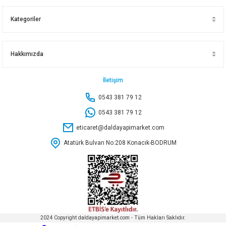
160,70 TL
Kategoriler
Sepete Ekle
Hakkımızda
TOTAL HSS Bİ-METAL PANÇ 25 MM TAC410251
İletişim
0543 381 79 12
204,50 TL
0543 381 79 12
eticaret@daldayapimarket.com
Sepete Ekle
Atatürk Bulvarı No:208 Konacık-BODRUM
TOTAL HSS Bİ-METAL PANÇ 35 MM TAC410351
292,15 TL
2024 Copyright daldayapimarket.com - Tüm Hakları Saklıdır.