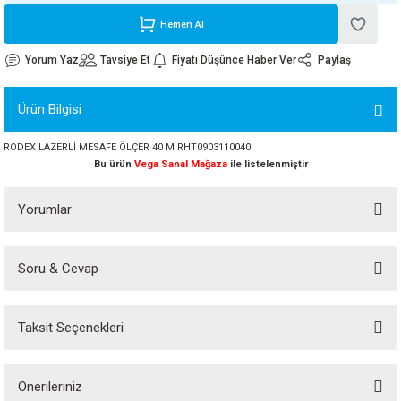
ORATİF TAŞLAR
RI
ALAR
 MAKİNALARI
ARIŞIK
Hemen Al
Yorum Yaz
Tavsiye Et
Fiyatı Düşünce Haber Ver
Paylaş
 STOP VALF
YER KAPLAMALAR
ALARI
I
ARI
Ürün Bilgisi
İNALARI
RODEX LAZERLİ MESAFE ÖLÇER 40 M RHT0903110040
 KÖPÜKLER
LARI
 VE KAŞIKLIKLAR
Bu ürün
Vega Sanal Mağaza
ile listelenmiştir
R
ALARI
Yorumlar
LAR
Soru & Cevap
Bu ürüne ilk yorumu siz yapın!
UTKALLAR
KİPMANLARI
Taksit Seçenekleri
I
Yorum Yaz
Ürün hakkında henüz soru sorulmamış.
Önerileriniz
Soru Sor