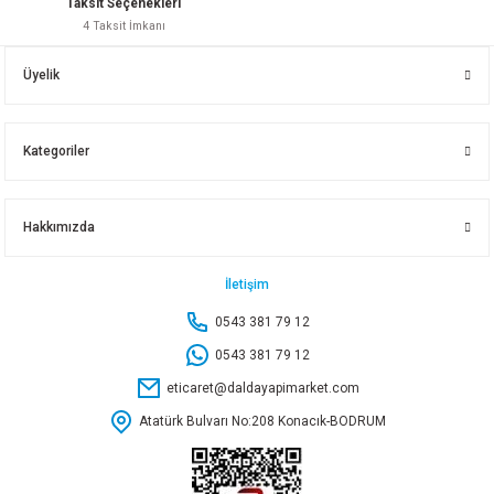
Taksit Seçenekleri
4 Taksit İmkanı
RODEX LAZERLİ MESAFE ÖLÇER 100 M RHT06100100
Üyelik
2.731,75 TL
Kategoriler
Sepete Ekle
Hakkımızda
RODEX LAZER TERAZİ TRİPODU
İletişim
0543 381 79 12
464,40 TL
0543 381 79 12
eticaret@daldayapimarket.com
Sepete Ekle
Atatürk Bulvarı No:208 Konacık-BODRUM
MAXEXTRA LAZER HİZALAMA MXP09G