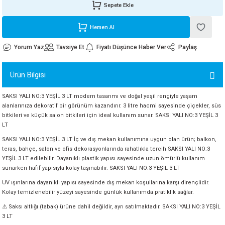
Sepete Ekle
ORATİF TAŞLAR
RI
ALAR
 MAKİNALARI
ARIŞIK
Hemen Al
 STOP VALF
YER KAPLAMALAR
ALARI
I
ARI
Yorum Yaz
Tavsiye Et
Fiyatı Düşünce Haber Ver
Paylaş
İNALARI
Ürün Bilgisi
 KÖPÜKLER
LARI
 VE KAŞIKLIKLAR
SAKSI YALI NO:3 YEŞİL 3 LT modern tasarımı ve doğal yeşil rengiyle yaşam
alanlarınıza dekoratif bir görünüm kazandırır. 3 litre hacmi sayesinde çiçekler, süs
R
ALARI
bitkileri ve küçük salon bitkileri için ideal kullanım sunar. SAKSI YALI NO:3 YEŞİL 3
LT
LAR
SAKSI YALI NO:3 YEŞİL 3 LT İç ve dış mekan kullanımına uygun olan ürün; balkon,
teras, bahçe, salon ve ofis dekorasyonlarında rahatlıkla tercih SAKSI YALI NO:3
YEŞİL 3 LT edilebilir. Dayanıklı plastik yapısı sayesinde uzun ömürlü kullanım
UTKALLAR
KİPMANLARI
sunarken hafif yapısıyla kolay taşınabilir. SAKSI YALI NO:3 YEŞİL 3 LT
UV ışınlarına dayanıklı yapısı sayesinde dış mekan koşullarına karşı dirençlidir.
I
Kolay temizlenebilir yüzeyi sayesinde günlük kullanımda pratiklik sağlar.
⚠️ Saksı altlığı (tabak) ürüne dahil değildir, ayrı satılmaktadır. SAKSI YALI NO:3 YEŞİL
3 LT