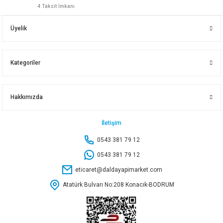
4 Taksit İmkanı
SAMET SMARTBOX BORDÜRÜ 400 GRİ
Üyelik
206,35 TL
Kategoriler
Sepete Ekle
Hakkımızda
SAMET SOLO MECH MENTEŞE SİSTEMİ GRİ
İletişim
0543 381 79 12
817,20 TL
0543 381 79 12
eticaret@daldayapimarket.com
Sepete Ekle
Atatürk Bulvarı No:208 Konacık-BODRUM
SAMET MULTI MECH B1 237 GR ANTRASİT 1 SET