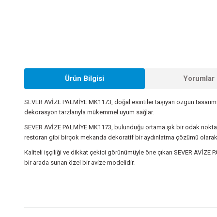
Ürün Bilgisi
Yorumlar 
SEVER AVİZE PALMİYE MK1173, doğal esintiler taşıyan özgün tasarımıy
dekorasyon tarzlarıyla mükemmel uyum sağlar.
SEVER AVİZE PALMİYE MK1173, bulunduğu ortama şık bir odak noktası kaz
restoran gibi birçok mekanda dekoratif bir aydınlatma çözümü olarak te
Kaliteli işçiliği ve dikkat çekici görünümüyle öne çıkan SEVER AVİZE 
bir arada sunan özel bir avize modelidir.
Bu ürünün fiyat bilgisi, resim, ürün açıklamalarında ve diğer konularda
Görüş ve önerileriniz için teşekkür ederiz.