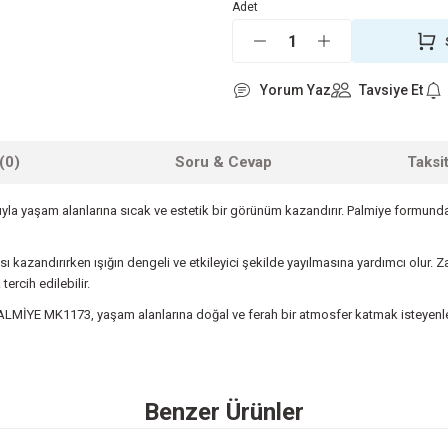
Adet
Yorum Yaz
Tavsiye Et
(0)
Soru & Cevap
Taksi
la yaşam alanlarına sıcak ve estetik bir görünüm kazandırır. Palmiye formun
andırırken ışığın dengeli ve etkileyici şekilde yayılmasına yardımcı olur. Za
rcih edilebilir.
PALMİYE MK1173, yaşam alanlarına doğal ve ferah bir atmosfer katmak isteyenler
 yetersiz gördüğünüz noktaları öneri formunu kullanarak tarafımıza iletebilirsini
Benzer Ürünler
Ürün hakkında henüz soru sorulmamış.
Bu ürüne ilk yorumu siz yapın!