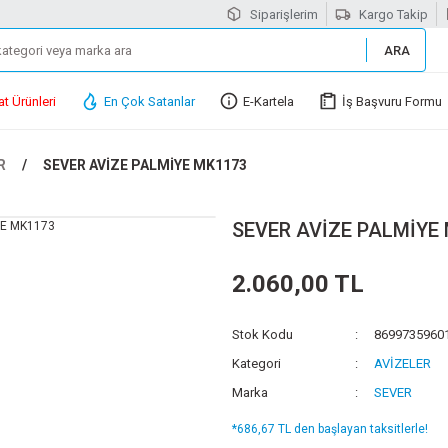
Siparişlerim
Kargo Takip
ARA
at Ürünleri
En Çok Satanlar
E-Kartela
İş Başvuru Formu
R
SEVER AVİZE PALMİYE MK1173
SEVER AVİZE PALMİYE
2.060,00 TL
Stok Kodu
8699735960
Kategori
AVİZELER
Marka
SEVER
*686,67 TL den başlayan taksitlerle!