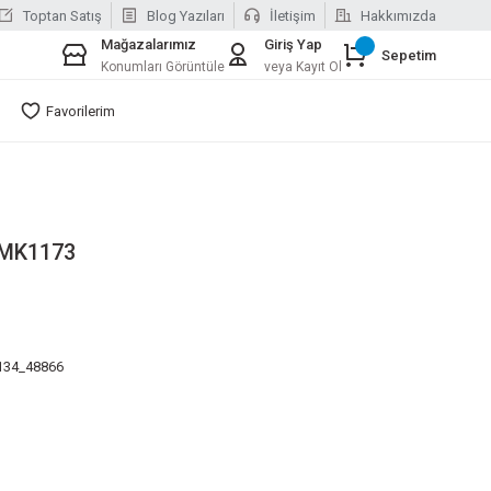
Toptan Satış
Blog Yazıları
İletişim
Hakkımızda
Mağazalarımız
Giriş Yap
Sepetim
Konumları Görüntüle
veya Kayıt Ol
Favorilerim
 MK1173
134_48866