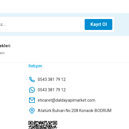
YAH TEKLİ
AVİZE LOUREL SİYAH LED
Kayıt Ol
TL
5.236,00 TL
ekleri
kle
Sepete Ekle
anı
İletişim
E BOHEM YEŞİL TEKLİ
0543 381 79 12
0543 381 79 12
1.345,00 TL
eticaret@daldayapimarket.com
Atatürk Bulvarı No:208 Konacık-BODRUM
Sepete Ekle