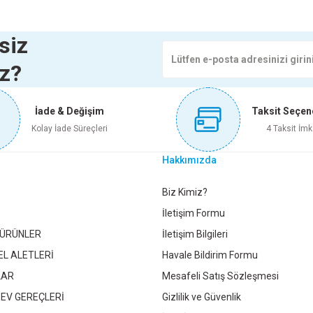
Yorum Yaz
Soru Sor
ROM 9541
AVİZE BOHEM SİYAH TEKLİ
AVİZE KUŞTÜYÜ Sİ
siz
iz?
1.345,00 TL
1.615,00 
İade & Değişim
Taksit Seçen
Sepete Ekle
Sepete E
Kolay İade Süreçleri
4 Taksit İmk
Hakkımızda
LD TEKLİ SARKIT LED
AVİZE KUŞTÜYÜ BEYAZ TEKLİ
AVİZ
Gönder
Biz Kimiz?
İletişim Formu
 ÜRÜNLER
İletişim Bilgileri
96,00 TL
1.615,00 TL
EL ALETLERİ
Havale Bildirim Formu
LAR
Mesafeli Satış Sözleşmesi
epete Ekle
Sepete Ekle
 EV GEREÇLERİ
Gizlilik ve Güvenlik