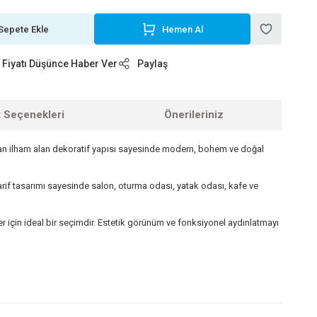
Sepete Ekle
Hemen Al
Fiyatı Düşünce Haber Ver
Paylaş
t Seçenekleri
Önerileriniz
dan ilham alan dekoratif yapısı sayesinde modern, bohem ve doğal
rif tasarımı sayesinde salon, oturma odası, yatak odası, kafe ve
 için ideal bir seçimdir. Estetik görünüm ve fonksiyonel aydınlatmayı
z.