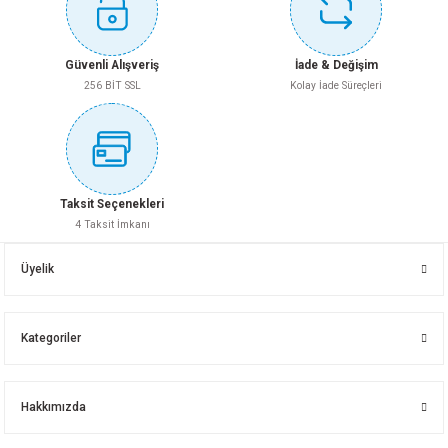
Gönder
TOTAL DAL BUDAMA MAKASI THT1527608
Güvenli Alışveriş
İade & Değişim
5.595,00 TL
256 BİT SSL
Kolay İade Süreçleri
1.293,40 TL
Sepete Ekle
Yeni
Sepete Ekle
RODEX 4 LÜ SET(D.MATKAP+SOMUN SIKMA+KIRICI DELİCİ+AVUÇ TAŞLAMA) 
Taksit Seçenekleri
4 Taksit İmkanı
TOTAL GÖNYE KESME MAKİNASI 1400 W TS42142101
9.850,00 TL
Üyelik
6.914,55 TL
Sepete Ekle
Kategoriler
Yeni
Sepete Ekle
CATPOWER KÖMÜRSÜZ AKÜLÜ 4 LÜ SET CAT1580
Hakkımızda
TOTAL SAÇ MAKASI DÜZ THT522106