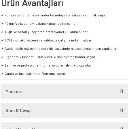
Ürün Avantajları
✔ Kömürsüz (Brushless) motor teknolojisiyle yüksek verimlilik sağlar.
✔ 40 mm'ye kadar çivi çakma kapasitesine sahiptir.
✔ Tuğla ve beton yüzeylerde profesyonel kullanım sunar.
✔ 20V Li-Ion akü sistemi ile kablosuz çalışma imkânı sağlar.
✔ Ayarlanabilir çivi çakma derinliği sayesinde hassas uygulamalar yapılabilir.
✔ Ergonomik tasarımı uzun süreli kullanımlarda konfor sağlar.
✔ Şantiye ve profesyonel montaj uygulamalarına uygundur.
✔ Güçlü ve hızlı çakım performansı sunar.
Yorumlar
Soru & Cevap
Bu ürüne ilk yorumu siz yapın!