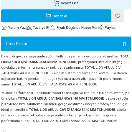
Sepete Ekle
ORATİF TAŞLAR
RI
ALAR
 MAKİNALARI
ARIŞIK
Hemen Al
 STOP VALF
YER KAPLAMALAR
ALARI
I
ARI
Yorum Yaz
Tavsiye Et
Fiyatı Düşünce Haber Ver
Paylaş
İNALARI
Ürün Bilgisi
 KÖPÜKLER
LARI
 VE KAŞIKLIKLAR
Dayanıklı gövdesi sayesinde yoğun kullanım şartlarına uygun olarak üretilen
TOTAL
LION AKÜLÜ ÇİVİ TABANCASI 40 MM TCNLI9008E
, profesyonel ustaların ihtiyaç
R
ALARI
duyduğu performansı sunacak şekilde tasarlanmıştır.TOTAL LION AKÜLÜ ÇİVİ
TABANCASI 40 MM TCNLI9008E Güvenlik sistemleri sayesinde kontrollü kullanım
LAR
sağlarken bakım gereksinimi düşük yapısıyla uzun yıllar güvenilir performans
sunar. TOTAL LION AKÜLÜ ÇİVİ TABANCASI 40 MM TCNLI9008E
Yüksek performansı, kömürsüz motor teknolojisi ve kablosuz kullanım avantajıyla
UTKALLAR
KİPMANLARI
öne çıkan
TOTAL LION AKÜLÜ ÇİVİ TABANCASI 40 MM TCNLI9008E
, beton ve tuğla
yüzeylerde hızlı sabitleme işlemleri gerçekleştirmek isteyen profesyoneller için
I
ideal bir tercihtir.
TOTAL LION AKÜLÜ ÇİVİ TABANCASI 40 MM TCNLI9008E
, güçlü
yapısı ve gelişmiş teknolojisi sayesinde zorlu çalışma koşullarında güvenilir
performans sunar. TOTAL LION AKÜLÜ ÇİVİ TABANCASI 40 MM TCNLI9008E