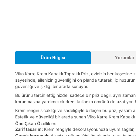
Ürün Bilgisi
Yorumlar 
Viko Karre Krem Kapaklı Topraklı Priz, evinizin her köşesine
sayesinde, ailenizin güvenliğini ön planda tutarak, iç huzurunuz
güvenliği ve şıklığı bir arada sunuyor.
Bu ürünü tercih ettiğinizde, sadece bir priz değil, aynı zam
korunmasına yardımcı olurken, kullanım ömrünü de uzatıyor. Evin
Krem rengin sıcaklığı ve sadeliğiyle birleşen bu priz, yaşam a
Estetik ve güvenliği bir arada sunan Viko Karre Krem Kapaklı T
Öne Çıkan Özellikler:
Zarif tasarım:
Krem rengiyle dekorasyonunuza uyum sağlar, e
Çocuk korumalı:
Ailenizin güvenliğini ön planda tutar, iç huzu