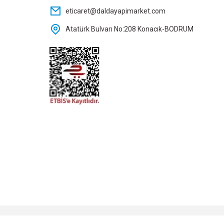
24,00 TL
18,55 TL
eticaret@daldayapimarket.com
Atatürk Bulvarı No:208 Konacık-BODRUM
Sepete Ekle
Sepete Ekle