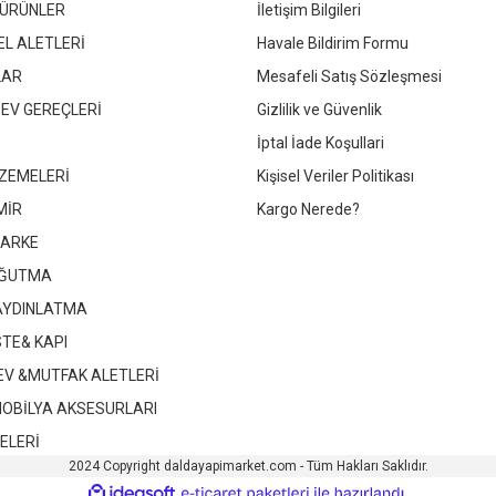
 ÜRÜNLER
İletişim Bilgileri
319,90 TL
6
EL ALETLERİ
Havale Bildirim Formu
LAR
Mesafeli Satış Sözleşmesi
Sepete Ekle
 EV GEREÇLERİ
Gizlilik ve Güvenlik
İptal İade Koşullari
ZEMELERİ
Kişisel Veriler Politikası
 ANAHTARLI
MUTLUSAN TEKLİ ŞOK KORUMALI PRİZ
MİR
Kargo Nerede?
PARKE
 TL
577,30 TL
OĞUTMA
 AYDINLATMA
e Ekle
Sepete Ekle
STE& KAPI
 EV &MUTFAK ALETLERİ
MOBİLYA AKSESURLARI
ELERİ
2024 Copyright daldayapimarket.com - Tüm Hakları Saklıdır.
ile
ideasoft
e-