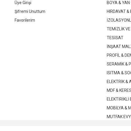
Üye Girişi
BOYA & YAN
64,40 TL
Şifremi Unuttum
HIRDAVAT & 
Favorilerim
İZOLASYON
Sepete Ekle
TEMİZLİK VE
TESİSAT
İNŞAAT MAL
MUTLUSAN 1X16 KAUÇUK ERKEK FİŞ
TOPRAKLI FİŞ
PROFİL & DE
SERAMİK & 
70,90 TL
90,70
ISITMA & S
ELEKTRİK &
Sepete Ekle
Sepet
MDF & KERE
ELEKTİRİKLİ
MOBİLYA & 
MUTFAK EVY