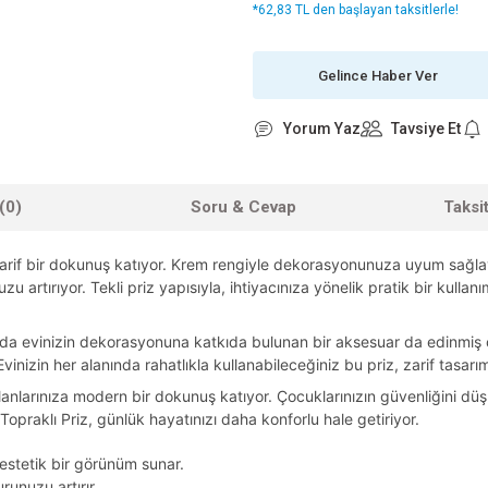
*62,83 TL den başlayan taksitlerle!
Gelince Haber Ver
Yorum Yaz
Tavsiye Et
(0)
Soru & Cevap
Taksi
 zarif bir dokunuş katıyor. Krem rengiyle dekorasyonunuza uyum sağl
u artırıyor. Tekli priz yapısıyla, ihtiyacınıza yönelik pratik bir kullan
anda evinizin dekorasyonuna katkıda bulunan bir aksesuar da edinmiş 
izin her alanında rahatlıkla kullanabileceğiniz bu priz, zarif tasarımı
lanlarınıza modern bir dokunuş katıyor. Çocuklarınızın güvenliğini düş
opraklı Priz, günlük hayatınızı daha konforlu hale getiriyor.
stetik bir görünüm sunar.
runuzu artırır.