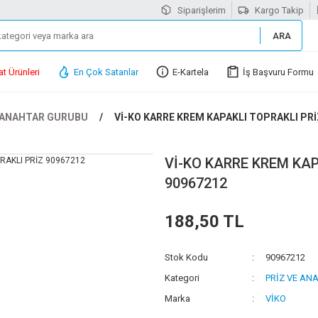
Siparişlerim
Kargo Takip
ARA
at Ürünleri
En Çok Satanlar
E-Kartela
İş Başvuru Formu
 ANAHTAR GURUBU
Vİ-KO KARRE KREM KAPAKLI TOPRAKLI PRİ
Vİ-KO KARRE KREM KAP
90967212
188,50 TL
Stok Kodu
90967212
Kategori
PRİZ VE AN
Marka
VİKO