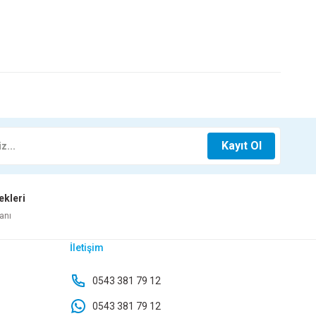
z.
YAT FİŞ 3LÜ KTX-2970
Kayıt Ol
64,40 TL
ekleri
Sepete Ekle
anı
İletişim
Yeni
SKI APARATI HAREKETLİ MT-109
AMERİKAN FİŞİ
0543 381 79 12
0543 381 79 12