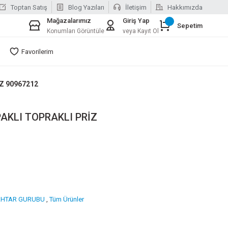
Toptan Satış
Blog Yazıları
İletişim
Hakkımızda
Mağazalarımız
Giriş Yap
Sepetim
Konumları Görüntüle
veya Kayıt Ol
Favorilerim
Z 90967212
AKLI TOPRAKLI PRİZ
AHTAR GURUBU
,
Tüm Ürünler