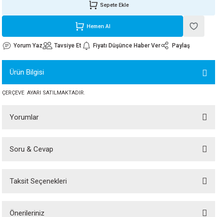
Sepete Ekle
ORATİF TAŞLAR
RI
ALAR
 MAKİNALARI
ARIŞIK
Hemen Al
 STOP VALF
YER KAPLAMALAR
ALARI
I
ARI
Yorum Yaz
Tavsiye Et
Fiyatı Düşünce Haber Ver
Paylaş
İNALARI
Ürün Bilgisi
 KÖPÜKLER
LARI
 VE KAŞIKLIKLAR
ÇERÇEVE AYARI SATILMAKTADIR.
R
ALARI
Yorumlar
LAR
Soru & Cevap
Bu ürüne ilk yorumu siz yapın!
UTKALLAR
KİPMANLARI
I
Taksit Seçenekleri
Yorum Yaz
Ürün hakkında henüz soru sorulmamış.
Önerileriniz
Soru Sor