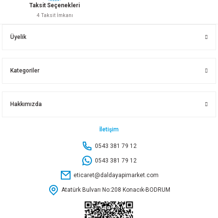
Taksit Seçenekleri
4 Taksit İmkanı
KINETEX GOLYAT FİŞ 3LÜ KTX-2970
Üyelik
64,40 TL
Kategoriler
Sepete Ekle
Hakkımızda
KINETEX L TOPRAKLI ERKEK FİŞ KTX-2968
İletişim
0543 381 79 12
64,40 TL
0543 381 79 12
eticaret@daldayapimarket.com
Sepete Ekle
Atatürk Bulvarı No:208 Konacık-BODRUM
Vİ-KO YONCA PLUS SİYAH ÜÇLÜ TOPRAKLI PRİZ