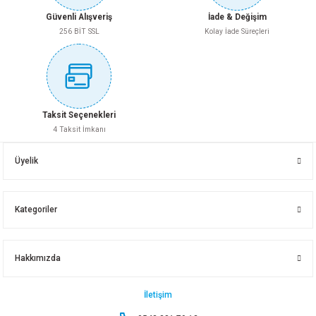
MUTLUSAN RİTA TOPRAKLI PRİZ USB+TYPE C 2220 629 0201
Güvenli Alışveriş
İade & Değişim
256 BİT SSL
Kolay İade Süreçleri
473,45 TL
Gönder
Sepete Ekle
Taksit Seçenekleri
4 Taksit İmkanı
KINETEX GOLYAT FİŞ 3LÜ KTX-2970
Üyelik
64,40 TL
Kategoriler
Sepete Ekle
Hakkımızda
KINETEX L TOPRAKLI ERKEK FİŞ KTX-2968
İletişim