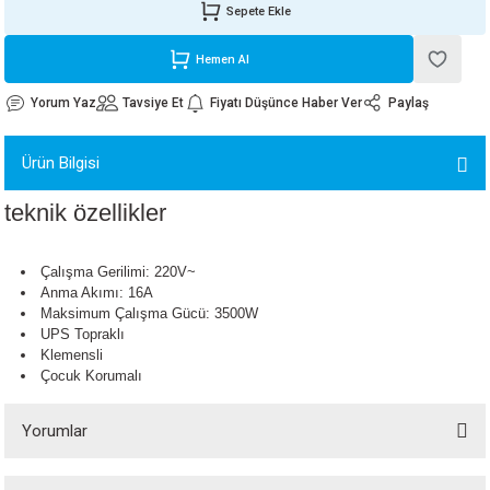
Sepete Ekle
ORATİF TAŞLAR
RI
ALAR
 MAKİNALARI
ARIŞIK
Hemen Al
 STOP VALF
YER KAPLAMALAR
ALARI
I
ARI
Yorum Yaz
Tavsiye Et
Fiyatı Düşünce Haber Ver
Paylaş
İNALARI
Ürün Bilgisi
 KÖPÜKLER
LARI
 VE KAŞIKLIKLAR
teknik özellikler
R
ALARI
Çalışma Gerilimi: 220V~
Anma Akımı: 16A
LAR
Maksimum Çalışma Gücü: 3500W
UPS Topraklı
UTKALLAR
KİPMANLARI
Klemensli
Çocuk Korumalı
I
Yorumlar