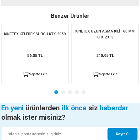
Bu ürünün fiyat bilgisi, resim, ürün açıklamalarında ve diğer konularda
Benzer Ürünler
yetersiz gördüğünüz noktaları öneri formunu kullanarak tarafımıza
iletebilirsiniz.
Görüş ve önerileriniz için teşekkür ederiz.
KINETEX UZUN ASMA KİLİT 60 MM
KINETEX KELEBEK SÜRGÜ KTX-2959
KTX-2313
Ürün resmi kalitesiz, bozuk veya görüntülenemiyor.
Ürün açıklamasında eksik bilgiler bulunuyor.
56,35 TL
240,95 TL
Ürün bilgilerinde hatalar bulunuyor.
Ürün fiyatı diğer sitelerden daha pahalı.
Sepete Ekle
Sepete Ekle
Bu ürüne benzer farklı alternatifler olmalı.
En yeni
ürünlerden
ilk önce
siz
haberdar
olmak ister misiniz?
Gönder
Kayıt Ol