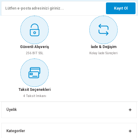
Ürün fiyatı diğer sitelerden daha pahalı.
Sepete Ekle
Kayıt Ol
Bu ürüne benzer farklı alternatifler olmalı.
Whatsapp İletişim
LAVABO 55 CM MOENA MAT ANTRASİT LUCCO
LUCCO BRİLLA RİMART ASMA KLOZET+KAPAK MAT ANTRASİT GRİ
Güvenli Alışveriş
İade & Değişim
9.130,00 TL
Gönder
256 BİT SSL
Kolay İade Süreçleri
Sepete Ekle
Whatsapp İletişim
LAVABO 28 CM PRİMO MAT TURUNCU LUCCO
Taksit Seçenekleri
4 Taksit İmkanı
LAVABO 28 CM PRİMO MAT LATTE LUCCO
7.080,00 TL
Üyelik
7.080,00 TL
Sepete Ekle
Kategoriler