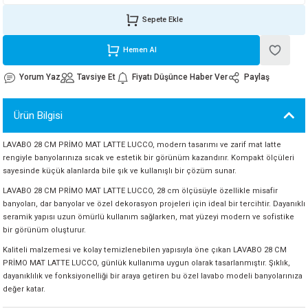
ORATİF TAŞLAR
RI
ALAR
 MAKİNALARI
ARIŞIK
Sepete Ekle
 STOP VALF
YER KAPLAMALAR
ALARI
I
ARI
Hemen Al
Yorum Yaz
Tavsiye Et
Fiyatı Düşünce Haber Ver
Paylaş
İNALARI
Ürün Bilgisi
 KÖPÜKLER
LARI
 VE KAŞIKLIKLAR
LAVABO 28 CM PRİMO MAT LATTE LUCCO, modern tasarımı ve zarif mat latte
R
ALARI
rengiyle banyolarınıza sıcak ve estetik bir görünüm kazandırır. Kompakt ölçüleri
sayesinde küçük alanlarda bile şık ve kullanışlı bir çözüm sunar.
LAR
LAVABO 28 CM PRİMO MAT LATTE LUCCO, 28 cm ölçüsüyle özellikle misafir
banyoları, dar banyolar ve özel dekorasyon projeleri için ideal bir tercihtir. Dayanıklı
seramik yapısı uzun ömürlü kullanım sağlarken, mat yüzeyi modern ve sofistike
UTKALLAR
KİPMANLARI
bir görünüm oluşturur.
Kaliteli malzemesi ve kolay temizlenebilen yapısıyla öne çıkan LAVABO 28 CM
I
PRİMO MAT LATTE LUCCO, günlük kullanıma uygun olarak tasarlanmıştır. Şıklık,
dayanıklılık ve fonksiyonelliği bir araya getiren bu özel lavabo modeli banyolarınıza
değer katar.