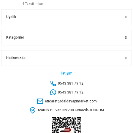
4 Taksit İmkanı
3-2 GALVANİZ REDÜKSİYON
3-1 1/2 GALVANİZ REDÜKSİYON
Üyelik
648,00 TL
567,00 TL
Kategoriler
Sepete Ekle
Sepete Ekle
Hakkımızda
2 1/2-2 GALVANİZ REDÜKSİYON
2 1/2-1 1/2 GALVANİZ REDÜKSİYON
İletişim
0543 381 79 12
475,50 TL
415,80 TL
0543 381 79 12
eticaret@daldayapimarket.com
Sepete Ekle
Sepete Ekle
Atatürk Bulvarı No:208 Konacık-BODRUM
2-1 1/2 GALVANİZ REDÜKSİYON