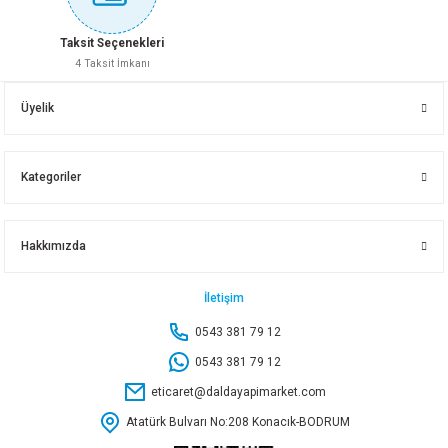
Sepete Ekle
Sepete Ekle
3 GALVANİZ MANŞON
3-2 GALVANİZ REDÜKSİYON
Taksit Seçenekleri
4 Taksit İmkanı
1 1/2-3/4 GALVANİZ REDÜKSİYON
1 1/2-1 GALVANİZ REDÜKSİYON
237,60 TL
648,00 TL
Üyelik
100,80 TL
115,50 TL
Sepete Ekle
Sepete Ekle
Kategoriler
Sepete Ekle
Sepete Ekle
3-1 1/2 GALVANİZ REDÜKSİYON
2 1/2-2 GALVANİZ REDÜKSİYON
Hakkımızda
1 1/2-1 1/4 GALVANİZ REDÜKSİYON
2-3/4 GALVANİZ REDÜKSİYON
567,00 TL
475,50 TL
İletişim
0543 381 79 12
115,20 TL
180,00 TL
Sepete Ekle
Sepete Ekle
0543 381 79 12
eticaret@daldayapimarket.com
Sepete Ekle
Sepete Ekle
Atatürk Bulvarı No:208 Konacık-BODRUM
2 1/2-1 1/2 GALVANİZ REDÜKSİYON