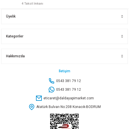
4 Taksit İmkanı
150X150 TE FIRAT
70X50 TE FIRAT
200X150 TE FIRAT
Üyelik
548,80 TL
65,90 TL
1.140,85 TL
Kategoriler
Sepete Ekle
Sepete Ekle
Sepete Ekle
Hakkımızda
200X200 TE FIRAT
İletişim
0543 381 79 12
1.231,35 TL
0543 381 79 12
eticaret@daldayapimarket.com
Sepete Ekle
Atatürk Bulvarı No:208 Konacık-BODRUM