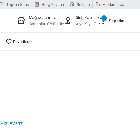
Toptan Satış
Blog Yazıları
İletişim
Hakkımızda
Mağazalarımız
Giriş Yap
Sepetim
Konumları Görüntüle
veya Kayıt Ol
Favorilerim
EMİZLEME TE