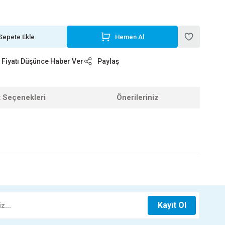
Sepete Ekle
Hemen Al
Fiyatı Düşünce Haber Ver
Paylaş
t Seçenekleri
Önerileriniz
z.
100X50 TE FIRAT
150X150 TE FIRAT
Kayıt Ol
97,10 TL
548,80 TL