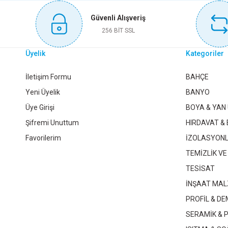
Bu ürüne benzer farklı alternatifler olmalı.
Güvenli Alışveriş
Sepete Ekle
Sepete Ekle
Se
256 BİT SSL
Üyelik
Kategoriler
70X50 TE FIRAT
200X150 TE FIRAT
200X20
İletişim Formu
BAHÇE
Yeni Üyelik
BANYO
Üye Girişi
BOYA & YAN
65,90 TL
1.140,85 TL
1.23
Şifremi Unuttum
HIRDAVAT & 
Favorilerim
İZOLASYON
Sepete Ekle
Sepete Ekle
Se
TEMİZLİK VE
TESİSAT
İNŞAAT MAL
PROFİL & DE
SERAMİK & 