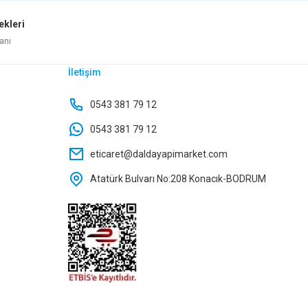
ekleri
Sepete Ekle
Sepete Ekle
anı
İletişim
0543 381 79 12
0543 381 79 12
eticaret@daldayapimarket.com
Atatürk Bulvarı No:208 Konacık-BODRUM