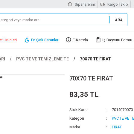
Siparişlerim
Kargo Takip
ARA
at Ürünleri
En Çok Satanlar
E-Kartela
İş Başvuru Formu
ARI
PVC TE VE TEMİZLEME TE
70X70 TE FIRAT
70X70 TE FIRAT
83,35 TL
Stok Kodu
7014070070
Kategori
PVC TE VE T
Marka
FIRAT