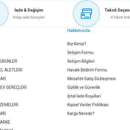
İade & Değişim
Taksit Seçen
pete Ekle
Sepete Ekle
Sepete Ekle
Kolay İade Süreçleri
4 Taksit İmk
Hakkımızda
0 TE FIRAT
Gönder
Biz Kimiz?
İletişim Formu
 ÜRÜNLER
İletişim Bilgileri
1,35 TL
EL ALETLERİ
Havale Bildirim Formu
LAR
Mesafeli Satış Sözleşmesi
pete Ekle
 EV GEREÇLERİ
Gizlilik ve Güvenlik
İptal İade Koşullari
ZEMELERİ
Kişisel Veriler Politikası
MİR
Kargo Nerede?
PARKE