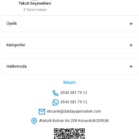
Taksit Seçenekleri
4 Taksit İmkanı
150X125 ÇATAL FIRAT
150X100 ÇATAL FIRAT
Üyelik
460,70 TL
418,35 TL
Kategoriler
Sepete Ekle
Sepete Ekle
Hakkımızda
125X100 ÇATAL FIRAT
125X70 ÇATAL FIRAT
125X50 ÇATAL FIRAT
İletişim
0543 381 79 12
244,25 TL
206,90 TL
194,90 TL
0543 381 79 12
eticaret@daldayapimarket.com
Sepete Ekle
Sepete Ekle
Sepete Ekle
Atatürk Bulvarı No:208 Konacık-BODRUM
100X100 ÇATAL FIRAT