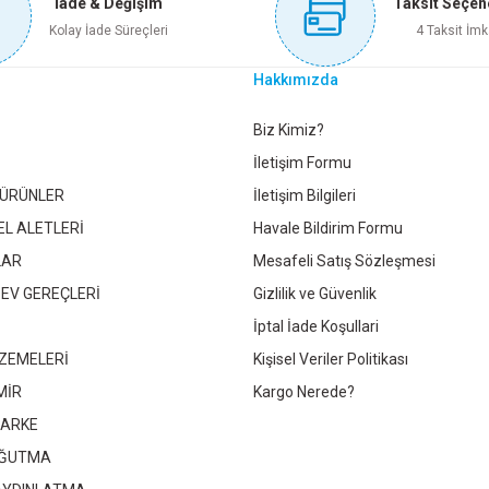
İade & Değişim
Taksit Seçen
Sepete Ekle
Sepete Ekle
Sep
Kolay İade Süreçleri
4 Taksit İmk
Hakkımızda
25X50 ÇATAL FIRAT
100X100 ÇATAL FIRAT
Gönder
Biz Kimiz?
İletişim Formu
 ÜRÜNLER
İletişim Bilgileri
194,90 TL
170,85 TL
EL ALETLERİ
Havale Bildirim Formu
LAR
Mesafeli Satış Sözleşmesi
Sepete Ekle
Sepete Ekle
 EV GEREÇLERİ
Gizlilik ve Güvenlik
İptal İade Koşullari
ZEMELERİ
Kişisel Veriler Politikası
MİR
Kargo Nerede?
PARKE
OĞUTMA