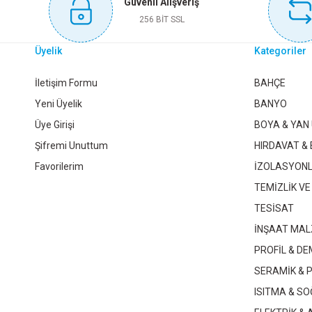
Güvenli Alışveriş
Sepete Ekle
Sepete Ekle
256 BİT SSL
Üyelik
Kategoriler
125X100 ÇATAL FIRAT
125X70 ÇATAL FIRAT
1
İletişim Formu
BAHÇE
Yeni Üyelik
BANYO
Üye Girişi
BOYA & YAN
244,25 TL
206,90 TL
Şifremi Unuttum
HIRDAVAT & 
Favorilerim
İZOLASYON
Sepete Ekle
Sepete Ekle
TEMİZLİK VE
TESİSAT
İNŞAAT MAL
PROFİL & DE
SERAMİK & 
ISITMA & S