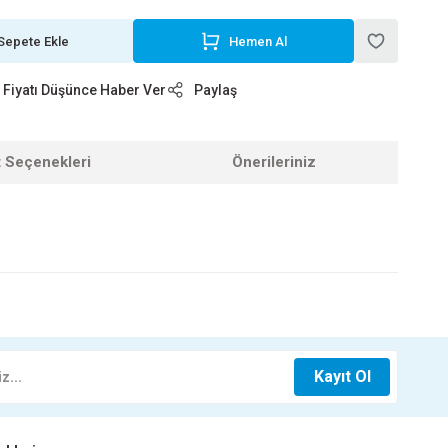
Sepete Ekle
Hemen Al
Fiyatı Düşünce Haber Ver
Paylaş
t Seçenekleri
Önerileriniz
z.
ATAL FIRAT
125X125 ÇATAL FIRAT
Kayıt Ol
70 TL
296,00 TL