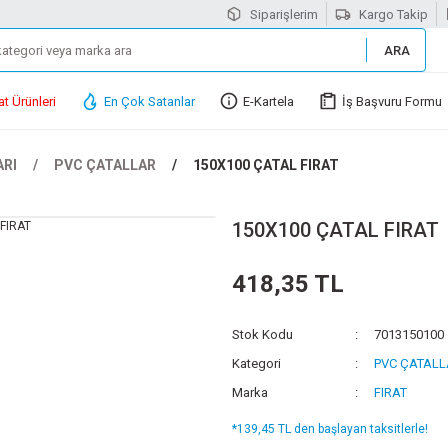
Siparişlerim
Kargo Takip
ARA
at Ürünleri
En Çok Satanlar
E-Kartela
İş Başvuru Formu
ARI
PVC ÇATALLAR
150X100 ÇATAL FIRAT
150X100 ÇATAL FIRAT
418,35 TL
Stok Kodu
7013150100
Kategori
PVC ÇATALL
Marka
FIRAT
*139,45 TL den başlayan taksitlerle!