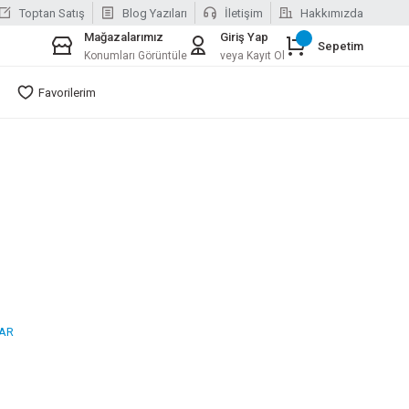
Toptan Satış
Blog Yazıları
İletişim
Hakkımızda
Mağazalarımız
Giriş Yap
Sepetim
Konumları Görüntüle
veya Kayıt Ol
Favorilerim
AR