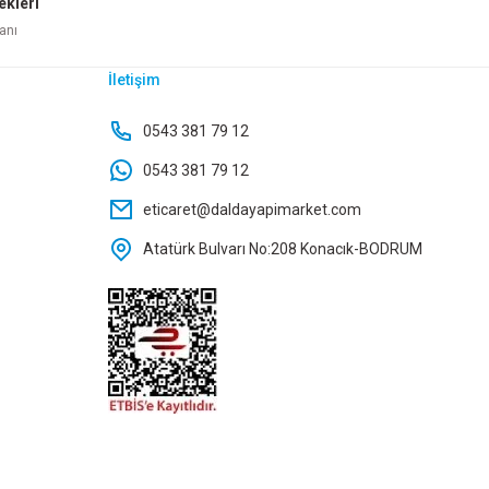
ekleri
ete Ekle
Sepete Ekle
anı
İletişim
0543 381 79 12
0543 381 79 12
eticaret@daldayapimarket.com
Atatürk Bulvarı No:208 Konacık-BODRUM