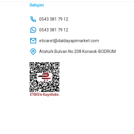
İletişim
0543 381 79 12
0543 381 79 12
eticaret@daldayapimarket.com
Atatürk Bulvarı No:208 Konacık-BODRUM