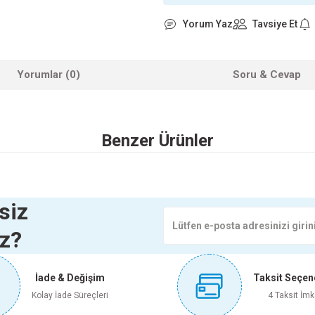
Yorum Yaz
Tavsiye Et
Yorumlar (0)
Soru & Cevap
 yetersiz gördüğünüz noktaları öneri formunu kullanarak tarafımıza iletebilirsini
Benzer Ürünler
Ürün hakkında henüz soru sorulmamış.
Bu ürüne ilk yorumu siz yapın!
Yorum Yaz
Soru Sor
X60 EROS WHİTE
30X90 VICTORIAN MATT ROLYEF-2
3
siz
iz?
İade & Değişim
Taksit Seçen
hatsapp İletişim
Whatsapp İletişim
W
Kolay İade Süreçleri
4 Taksit İmk