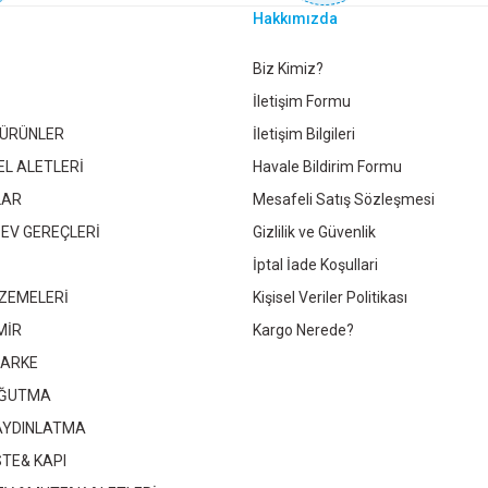
Hakkımızda
30X60 FANTASIA BLUE MOTIF
30X60 ZEUS BORDUR K.GRİ
Gönder
Biz Kimiz?
İletişim Formu
 ÜRÜNLER
İletişim Bilgileri
EL ALETLERİ
Havale Bildirim Formu
LAR
Mesafeli Satış Sözleşmesi
Whatsapp İletişim
Whatsapp İletişim
 EV GEREÇLERİ
Gizlilik ve Güvenlik
İptal İade Koşullari
ZEMELERİ
Kişisel Veriler Politikası
MİR
Kargo Nerede?
PARKE
OĞUTMA
 AYDINLATMA
STE& KAPI