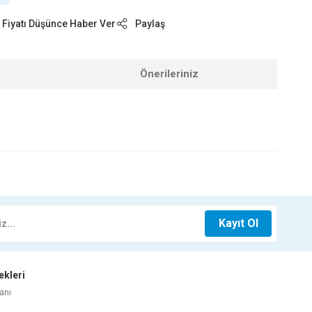
Fiyatı Düşünce Haber Ver
Paylaş
Önerileriniz
z.
0X60 TRUVA GRİ
10X20 METRO WHITE
Kayıt Ol
ekleri
hatsapp İletişim
Whatsapp İletişim
anı