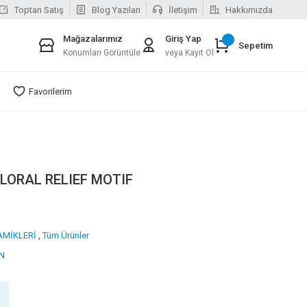
Toptan Satış
Blog Yazıları
İletişim
Hakkımızda
Mağazalarımız
Giriş Yap
Sepetim
Konumları Görüntüle
veya Kayıt Ol
Favorilerim
LORAL RELIEF MOTIF
AMİKLERİ
,
Tüm Ürünler
N