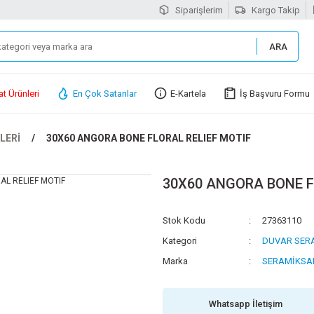
Siparişlerim
Kargo Takip
ARA
at Ürünleri
En Çok Satanlar
E-Kartela
İş Başvuru Formu
LERİ
30X60 ANGORA BONE FLORAL RELIEF MOTIF
30X60 ANGORA BONE F
Stok Kodu
27363110
Kategori
DUVAR SER
Marka
SERAMİKSA
Whatsapp İletişim