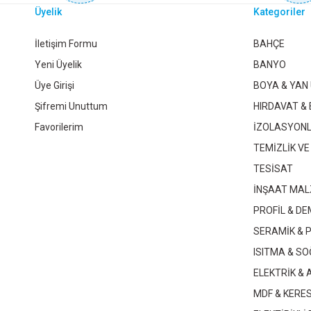
Üyelik
Kategoriler
30X60 FARALYA D.BLUE
30X60 FARALYA L.BLUE
İletişim Formu
BAHÇE
Yeni Üyelik
BANYO
Üye Girişi
BOYA & YAN
Şifremi Unuttum
HIRDAVAT & 
Favorilerim
İZOLASYON
Whatsapp İletişim
Whatsapp İletişim
TEMİZLİK VE
TESİSAT
İNŞAAT MAL
PROFİL & DE
SERAMİK & 
ISITMA & S
ELEKTRİK &
MDF & KERE