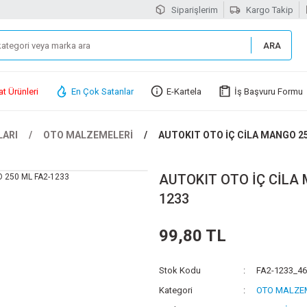
Siparişlerim
Kargo Takip
ARA
at Ürünleri
En Çok Satanlar
E-Kartela
İş Başvuru Formu
LARI
OTO MALZEMELERİ
AUTOKIT OTO İÇ CİLA MANGO 25
AUTOKIT OTO İÇ CİLA 
1233
99,80 TL
Stok Kodu
FA2-1233_4
Kategori
OTO MALZE