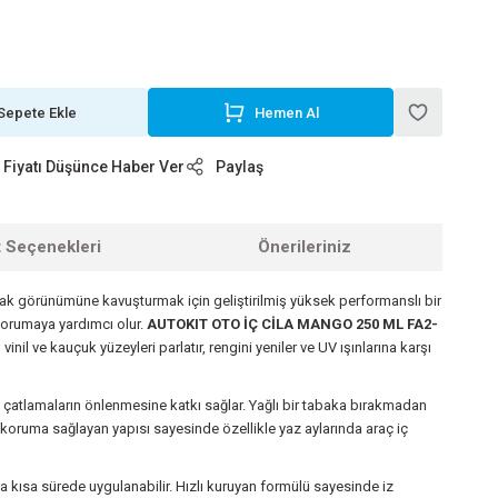
Sepete Ekle
Hemen Al
Fiyatı Düşünce Haber Ver
Paylaş
t Seçenekleri
Önerileriniz
arlak görünümüne kavuşturmak için geliştirilmiş yüksek performanslı bir
korumaya yardımcı olur.
AUTOKIT OTO İÇ CİLA MANGO 250 ML FA2-
il ve kauçuk yüzeyleri parlatır, rengini yeniler ve UV ışınlarına karşı
çatlamaların önlenmesine katkı sağlar. Yağlı bir tabaka bırakmadan
ı koruma sağlayan yapısı sayesinde özellikle yaz aylarında araç iç
 kısa sürede uygulanabilir. Hızlı kuruyan formülü sayesinde iz