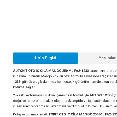
Ürün Bilgisi
Yorumlar 
AUTOKIT OTO İÇ CİLA MANGO 250 ML FA2-1233
, aracınızın torpid
iç bakım ürünüdür. Mango kokulu özel formülü sayesinde araç içerisin
1233
, günlük araç bakımında hem estetik görünüm hem de uzun süreli koru
koruma sağlar.
Yüksek performanslı silikon içeren özel formülüyle
AUTOKIT OTO İÇ
doğal ve temiz bir parlaklık oluşturarak torpido ve iç plastik aksamın 
yüzeylerinin yıpranmasını azaltmaya yardımcı olur. Düzenli kullanım,
Kolay uygulanabilen
AUTOKIT OTO İÇ CİLA MANGO 250 ML FA2-12