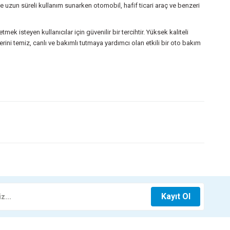
uzun süreli kullanım sunarken otomobil, hafif ticari araç ve benzeri
ek isteyen kullanıcılar için güvenilir bir tercihtir. Yüksek kaliteli
lerini temiz, canlı ve bakımlı tutmaya yardımcı olan etkili bir oto bakım
z.
ELİK ÇEKME HALATI 6MM 3,5M 2 TON FA1-037
515,00 TL
 SÜPER PARLATICI SIVI CİLA 300 ML FA1-289
Kayıt Ol
Sepete Ekle
171,75 TL