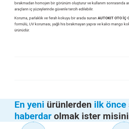
bırakmadan homojen bir görünüm oluşturur ve kullanım sonrasında araç 
araçların iç yüzeylerinde güvenle tercih edilebilir.
Koruma, parlaklık ve ferah kokuyu bir arada sunan
AUTOKIT OTO İÇ 
formülü, UV koruması, yağlı his bırakmayan yapısı ve kalıcı mango k
ürünüdür.
Bu ürünün fiyat bilgisi, resim, ürün açıklamalarında ve diğer konularda
Görüş ve önerileriniz için teşekkür ederiz.
Ürün resmi kalitesiz, bozuk veya görüntülenemiyor.
Ürün açıklamasında eksik bilgiler bulunuyor.
FANTOM ARAÇ TİPİ ELEKTRİKLİ SÜPÜRGE C1012
AU
Ürün bilgilerinde hatalar bulunuyor.
Ürün fiyatı diğer sitelerden daha pahalı.
1.470,00 TL
AUTOKIT OTO İÇ CİLA VANİLYA 250 ML FA1-268
AUTO
Bu ürüne benzer farklı alternatifler olmalı.
En yeni
ürünlerden
ilk önce
haberdar
olmak ister misin
Sepete Ekle
99,80 TL