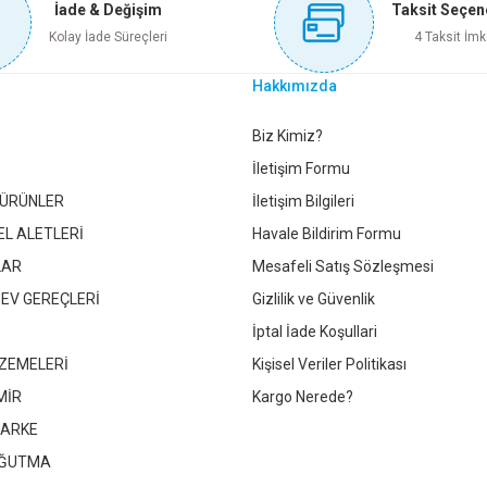
İade & Değişim
Taksit Seçen
i
Sepete Ekle
EX E.AKÜ ŞARJ MAKİNESİ RDX508
MAGİC DOSE ARAÇ İÇİ ASM
Kolay İade Süreçleri
4 Taksit İmk
Gönder
Tükendi
Hakkımızda
4.129,70 TL
100,00 TL
K ALICI PASTA CİLA
AUTOKIT OTO İÇ CİLA BUBLE GUM 250 ML 
Biz Kimiz?
İletişim Formu
Sepete Ekle
Sepete Ek
 ÜRÜNLER
İletişim Bilgileri
5,15 TL
99,80 TL
EL ALETLERİ
Havale Bildirim Formu
LAR
Mesafeli Satış Sözleşmesi
tokta Yok
Sepete Ekle
-ON 4.0AH BMC RDX7112
AUTOKIT ÇOK AMAÇLI YIKAMA FIRÇAS
 EV GEREÇLERİ
Gizlilik ve Güvenlik
İptal İade Koşullari
326,60 TL
ZEMELERİ
Kişisel Veriler Politikası
TOKIT OTO İÇ CİLA JAPON KİRAZ ÇİÇEĞİ 250 ML FA2-1232
AUT
MİR
Kargo Nerede?
Sepete Ekle
PARKE
99,80 TL
OĞUTMA