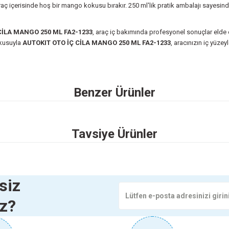
içerisinde hoş bir mango kokusu bırakır. 250 ml'lik pratik ambalajı sayesinde 
CİLA MANGO 250 ML FA2-1233
, araç iç bakımında profesyonel sonuçlar elde etm
okusuyla
AUTOKIT OTO İÇ CİLA MANGO 250 ML FA2-1233
, aracınızın iç yüzey
 yetersiz gördüğünüz noktaları öneri formunu kullanarak tarafımıza iletebilirsini
Benzer Ürünler
Ürün hakkında henüz soru sorulmamış.
Bu ürüne ilk yorumu siz yapın!
Yorum Yaz
Soru Sor
Tavsiye Ürünler
TOKİT ARAÇ İÇİ ARKA CAM PERDESİ SİYAH FA1-652
AUTOKİT Ç
140,00 TL
KIT OTO İÇ CİLA TORP.KORUMA SÜTÜ 500ML FA1-187
AUTOKİT
siz
iz?
Sepete Ekle
193,50 TL