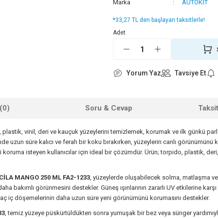
Marka
AUTOKİT
*33,27 TL den başlayan taksitlerle!
Adet
Yorum Yaz
Tavsiye Et
(0)
Soru & Cevap
Taksi
o, plastik, vinil, deri ve kauçuk yüzeylerini temizlemek, korumak ve ilk günkü p
de uzun süre kalıcı ve ferah bir koku bırakırken, yüzeylerin canlı görünümünü 
ma isteyen kullanıcılar için ideal bir çözümdür. Ürün; torpido, plastik, deri, vin
 CİLA MANGO 250 ML FA2-1233
, yüzeylerde oluşabilecek solma, matlaşma ve 
daha bakımlı görünmesini destekler. Güneş ışınlarının zararlı UV etkilerine karş
 araç iç döşemelerinin daha uzun süre yeni görünümünü korumasını destekler.
33
, temiz yüzeye püskürtüldükten sonra yumuşak bir bez veya sünger yardımıyla