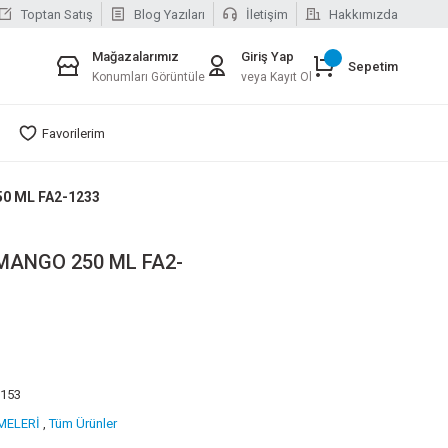
Toptan Satış
Blog Yazıları
İletişim
Hakkımızda
Mağazalarımız
Giriş Yap
Sepetim
Konumları Görüntüle
veya Kayıt Ol
Favorilerim
0 ML FA2-1233
MANGO 250 ML FA2-
6153
MELERİ
,
Tüm Ürünler