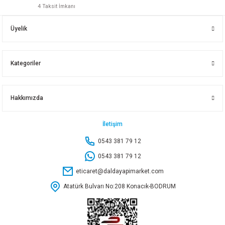
4 Taksit İmkanı
25 YAP.TE SİYAH
20 YAP.TE SİYAH
Üyelik
8,90 TL
6,45 TL
Kategoriler
Sepete Ekle
Sepete Ekle
Hakkımızda
DEKORATİF MANŞET KÖŞELİ TE İNİŞ FIRAT
20 YAP.İSTAVROZ TE
İletişim
0543 381 79 12
100,95 TL
16,55 TL
0543 381 79 12
eticaret@daldayapimarket.com
Sepete Ekle
Sepete Ekle
Atatürk Bulvarı No:208 Konacık-BODRUM
100 LÜK TE İSTAVROZ
25 YAP.TE İSTAVROZ