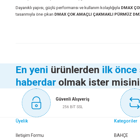
Dayanıklı yapısı, güçlü performansı ve kullanım kolaylığıyla
DMAX ÇO
tasarımıyla öne çıkan
DMAX ÇOK AMAÇLI ÇAKMAKLI PÜRMÜZ DM
Bu ürünün fiyat bilgisi, resim, ürün açıklamalarında ve diğer konularda
Görüş ve önerileriniz için teşekkür ederiz.
Ürün resmi kalitesiz, bozuk veya görüntülenemiyor.
Ürün açıklamasında eksik bilgiler bulunuyor.
KINETEX KEMER DELİCİ KTX-285
VADİ MAKYAJ AYNA
En yeni
ürünlerden
ilk önce
Ürün bilgilerinde hatalar bulunuyor.
haberdar
olmak ister misin
Ürün fiyatı diğer sitelerden daha pahalı.
348,50 TL
168,0
Bu ürüne benzer farklı alternatifler olmalı.
Güvenli Alışveriş
Sepete Ekle
Sepet
256 BİT SSL
Üyelik
Kategoriler
DMAX KEMER DELME PERÇİNLEME PENSE SET DMX4550
İletişim Formu
BAHÇE