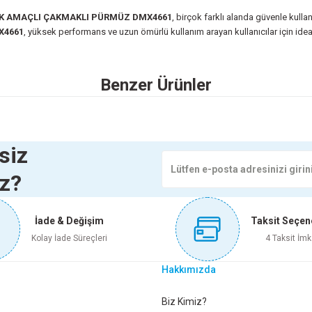
K AMAÇLI ÇAKMAKLI PÜRMÜZ DMX4661
, birçok farklı alanda güvenle kullan
X4661
, yüksek performans ve uzun ömürlü kullanım arayan kullanıcılar için ideal b
 yetersiz gördüğünüz noktaları öneri formunu kullanarak tarafımıza iletebilirsini
Benzer Ürünler
Ürün hakkında henüz soru sorulmamış.
Bu ürüne ilk yorumu siz yapın!
Yorum Yaz
Soru Sor
SI OVAL VD9592
KÖPEK TASMASI 40 CM
KÖPEK TASMA
siz
iz?
0 TL
78,75 TL
83,85 
İade & Değişim
Taksit Seçen
e Ekle
Sepete Ekle
Sepete
Kolay İade Süreçleri
4 Taksit İmk
Hakkımızda
SEVER HASIR PEÇETELİK
PAŞABAHÇE BOTANİKA VAZO
Gönder
Biz Kimiz?