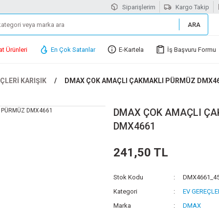
Siparişlerim
Kargo Takip
ARA
at Ürünleri
En Çok Satanlar
E-Kartela
İş Başvuru Formu
ÇLERİ KARIŞIK
DMAX ÇOK AMAÇLI ÇAKMAKLI PÜRMÜZ DMX4
DMAX ÇOK AMAÇLI ÇA
DMX4661
241,50 TL
Stok Kodu
DMX4661_4
Kategori
EV GEREÇLER
Marka
DMAX