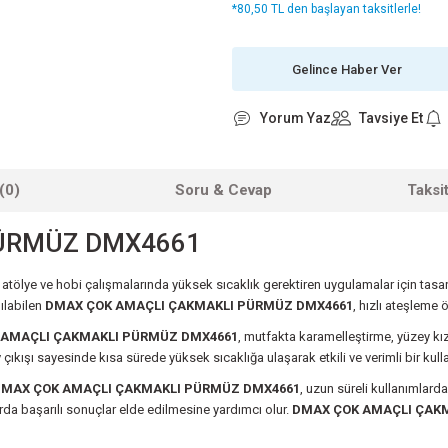
*80,50 TL den başlayan taksitlerle!
Gelince Haber Ver
Yorum Yaz
Tavsiye Et
(0)
Soru & Cevap
Taksi
PÜRMÜZ DMX4661
 atölye ve hobi çalışmalarında yüksek sıcaklık gerektiren uygulamalar için tas
ılabilen
DMAX ÇOK AMAÇLI ÇAKMAKLI PÜRMÜZ DMX4661
, hızlı ateşleme 
 AMAÇLI ÇAKMAKLI PÜRMÜZ DMX4661
, mutfakta karamelleştirme, yüzey kız
v çıkışı sayesinde kısa sürede yüksek sıcaklığa ulaşarak etkili ve verimli bir kull
MAX ÇOK AMAÇLI ÇAKMAKLI PÜRMÜZ DMX4661
, uzun süreli kullanımlard
rda başarılı sonuçlar elde edilmesine yardımcı olur.
DMAX ÇOK AMAÇLI ÇAK