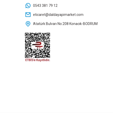
0543 381 79 12
87,20 TL
eticaret@daldayapimarket.com
Atatürk Bulvarı No:208 Konacık-BODRUM
Sepete Ekle