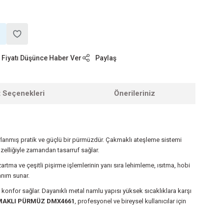
Fiyatı Düşünce Haber Ver
Paylaş
t Seçenekleri
Önerileriniz
arlanmış pratik ve güçlü bir pürmüzdür. Çakmaklı ateşleme sistemi
özelliğiyle zamandan tasarruf sağlar.
artma ve çeşitli pişirme işlemlerinin yanı sıra lehimleme, ısıtma, hobi
anım sunar.
a konfor sağlar. Dayanıklı metal namlu yapısı yüksek sıcaklıklara karşı
MAKLI PÜRMÜZ DMX4661
, profesyonel ve bireysel kullanıcılar için