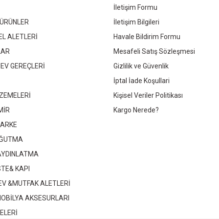
İletişim Formu
 ÜRÜNLER
İletişim Bilgileri
97,95 TL
120,00 TL
EL ALETLERİ
Havale Bildirim Formu
LAR
Mesafeli Satış Sözleşmesi
Sepete Ekle
Sepete Ekle
 EV GEREÇLERİ
Gizlilik ve Güvenlik
İptal İade Koşullari
ZEMELERİ
Kişisel Veriler Politikası
MİR
Kargo Nerede?
PARKE
OĞUTMA
 AYDINLATMA
STE& KAPI
 EV &MUTFAK ALETLERİ
MOBİLYA AKSESURLARI
ELERİ