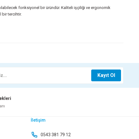
ılabilecek fonksiyonel bir üründür. Kaliteli işçiliği ve ergonomik
ir tercihtir.
z.
SI 50 CM
RUTTER KLAVYE RT-OK1
Kayıt Ol
TL
180,25 TL
ekleri
 Ekle
Sepete Ekle
anı
İletişim
SEVER HASIR AMERİKAN SERVİS PÜSKÜLLÜ
0543 381 79 12