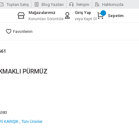
Toptan Satış
Blog Yazıları
İletişim
Hakkımızda
Mağazalarımız
Giriş Yap
Sepetim
Konumları Görüntüle
veya Kayıt Ol
Favorilerim
661
KMAKLI PÜRMÜZ
5383
İ KARIŞIK
,
Tüm Ürünler