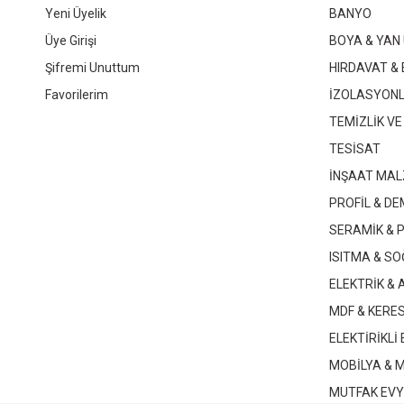
Yeni Üyelik
BANYO
Üye Girişi
BOYA & YAN
328,50 TL
Şifremi Unuttum
HIRDAVAT & 
Favorilerim
İZOLASYON
Sepete Ekle
TEMİZLİK VE
TESİSAT
İNŞAAT MAL
NOBEL KOL DEMİRİ YEDEK MİL 120 MM
PROFİL & DE
SERAMİK & 
10,85 TL
ISITMA & S
ELEKTRİK &
Sepete Ekle
MDF & KERE
ELEKTİRİKLİ
MOBİLYA & 
MUTFAK EVY