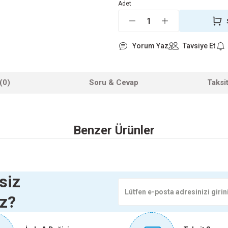
Adet
Yorum Yaz
Tavsiye Et
(0)
Soru & Cevap
Taksi
 yetersiz gördüğünüz noktaları öneri formunu kullanarak tarafımıza iletebilirsini
Benzer Ürünler
Ürün hakkında henüz soru sorulmamış.
Bu ürüne ilk yorumu siz yapın!
Yorum Yaz
Soru Sor
KALEM HAVYA 100 W TET10006
KINETEX KURBAĞACIK NO:12 K
siz
iz?
772,85 TL
886,85 TL