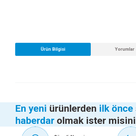
Ürün Bilgisi
Yorumlar 
Bu ürünün fiyat bilgisi, resim, ürün açıklamalarında ve diğer konularda
Görüş ve önerileriniz için teşekkür ederiz.
Ürün resmi kalitesiz, bozuk veya görüntülenemiyor.
Yeni
Ürün açıklamasında eksik bilgiler bulunuyor.
İZELTAŞ 7 Lİ KASET ALLEN ANAHTAR TAKIMI
TOTAL 
En yeni
ürünlerden
ilk önce
Ürün bilgilerinde hatalar bulunuyor.
haberdar
olmak ister misin
Ürün fiyatı diğer sitelerden daha pahalı.
954,40 TL
Bu ürüne benzer farklı alternatifler olmalı.