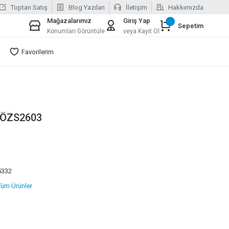
Toptan Satış
Blog Yazıları
İletişim
Hakkımızda
Mağazalarımız
Giriş Yap
Sepetim
Konumları Görüntüle
veya Kayıt Ol
Favorilerim
 ÖZS2603
5332
Tüm Ürünler