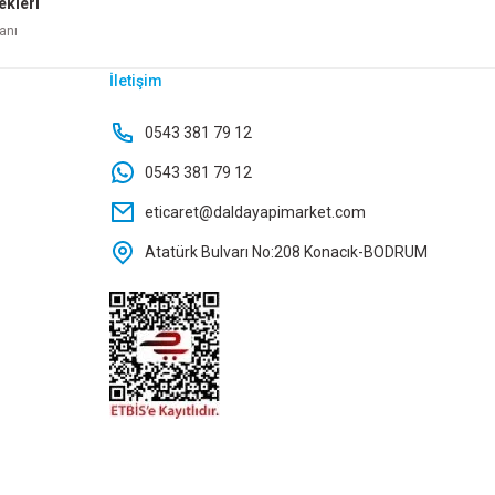
ekleri
anı
İletişim
:10 KTX-1078
0543 381 79 12
0543 381 79 12
eticaret@daldayapimarket.com
Atatürk Bulvarı No:208 Konacık-BODRUM
le
TON DMX4580