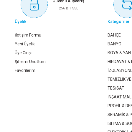
Güvenli Alışveriş
Sepete Ekle
256 BİT SSL
Üyelik
Kategoriler
KINETEX SİBOB LAMBASI 2Lİ ÇUBUK KTX-472
KINET
İletişim Formu
BAHÇE
Yeni Üyelik
BANYO
Üye Girişi
BOYA & YAN
63,50 TL
Şifremi Unuttum
HIRDAVAT & 
Favorilerim
İZOLASYON
Sepete Ekle
TEMİZLİK VE
TESİSAT
İNŞAAT MAL
KINETEX KURBAĞACIK NO:6 KTX-1076
DMAX ÖZS CI
PROFİL & DE
SERAMİK & 
395,60 TL
ISITMA & S