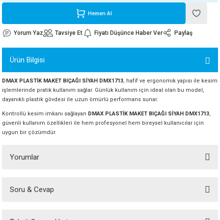
ORATİF TAŞLAR
RI
ALAR
 MAKİNALARI
ARIŞIK
Hemen Al
Yorum Yaz
Tavsiye Et
Fiyatı Düşünce Haber Ver
Paylaş
 STOP VALF
YER KAPLAMALAR
ALARI
I
ARI
Ürün Bilgisi
İNALARI
DMAX PLASTİK MAKET BIÇAĞI SİYAH DMX1713
, hafif ve ergonomik yapısı ile kesim
 KÖPÜKLER
LARI
 VE KAŞIKLIKLAR
işlemlerinde pratik kullanım sağlar. Günlük kullanım için ideal olan bu model,
dayanıklı plastik gövdesi ile uzun ömürlü performans sunar.
R
ALARI
Kontrollü kesim imkanı sağlayan
DMAX PLASTİK MAKET BIÇAĞI SİYAH DMX1713
,
güvenli kullanım özellikleri ile hem profesyonel hem bireysel kullanıcılar için
LAR
uygun bir çözümdür.
UTKALLAR
KİPMANLARI
Yorumlar
I
Soru & Cevap
Bu ürüne ilk yorumu siz yapın!