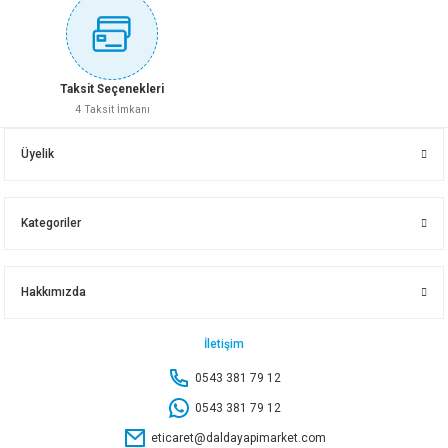
94,55 TL
Gönder
Sepete Ekle
Taksit Seçenekleri
4 Taksit İmkanı
TOTAL ÇOK AMAÇLI BIÇAK SETİ 15 PARÇA TAKTMT1502
Üyelik
795,95 TL
Kategoriler
Sepete Ekle
Hakkımızda
DMAX ERATOOL ALM.MAKET BIÇAĞI KIRMIZI DMX1712
İletişim
0543 381 79 12
73,80 TL
0543 381 79 12
eticaret@daldayapimarket.com