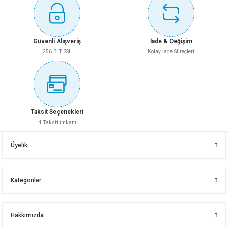
Bu ürüne benzer farklı alternatifler olmalı.
DEKORATİF İNİŞ DİRSEK 45 FIRAT 135
63 MM DİRSEK 45 FIRAT
Güvenli Alışveriş
İade & Değişim
256 BİT SSL
Kolay İade Süreçleri
63,65 TL
100,80 TL
Gönder
Sepete Ekle
Sepete Ekle
Taksit Seçenekleri
4 Taksit İmkanı
25 YAP.TE SİYAH
20 YAP.TE SİYAH
Üyelik
8,90 TL
6,45 TL
Kategoriler
Sepete Ekle
Sepete Ekle
Hakkımızda