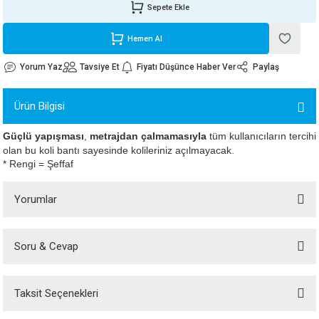
Sepete Ekle
ORATİF TAŞLAR
RI
ALAR
 MAKİNALARI
ARIŞIK
Hemen Al
 STOP VALF
YER KAPLAMALAR
ALARI
I
ARI
Yorum Yaz
Tavsiye Et
Fiyatı Düşünce Haber Ver
Paylaş
İNALARI
Ürün Bilgisi
 KÖPÜKLER
LARI
 VE KAŞIKLIKLAR
Güçlü yapışması
,
metrajdan çalmamasıyla
tüm kullanıcıların tercihi
olan bu koli bantı sayesinde kolileriniz açılmayacak.
R
ALARI
* Rengi = Şeffaf
LAR
Yorumlar
UTKALLAR
KİPMANLARI
Soru & Cevap
Bu ürüne ilk yorumu siz yapın!
I
Taksit Seçenekleri
Yorum Yaz
Ürün hakkında henüz soru sorulmamış.