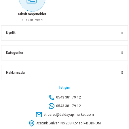
Sepete Ekle
Sepete Ekle
Taksit Seçenekleri
4 Taksit İmkanı
MASKE BANDI 25X35 FGS1054
FİLLİ MASKE BANDI 38X30
Üyelik
41,50 TL
106,50 TL
Kategoriler
Sepete Ekle
Sepete Ekle
Tükendi
Hakkımızda
FİLLİ MASKE BANDI 50X30
MASKE BANDI 48X35 FGS1056
İletişim
0543 381 79 12
139,50 TL
80,75 TL
0543 381 79 12
eticaret@daldayapimarket.com
Sepete Ekle
Stokta Yok
Atatürk Bulvarı No:208 Konacık-BODRUM
Tükendi