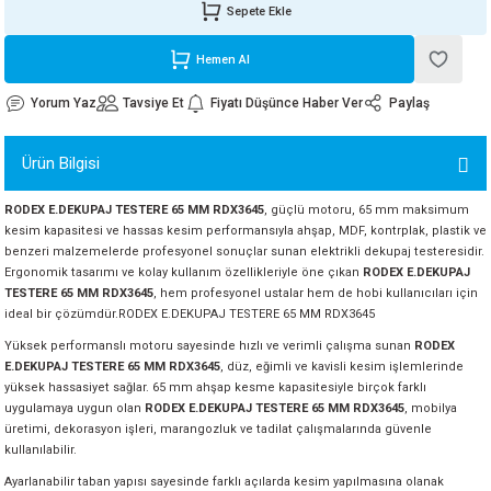
Sepete Ekle
ORATİF TAŞLAR
RI
ALAR
 MAKİNALARI
ARIŞIK
Hemen Al
 STOP VALF
YER KAPLAMALAR
ALARI
I
ARI
Yorum Yaz
Tavsiye Et
Fiyatı Düşünce Haber Ver
Paylaş
İNALARI
Ürün Bilgisi
 KÖPÜKLER
LARI
 VE KAŞIKLIKLAR
RODEX E.DEKUPAJ TESTERE 65 MM RDX3645
, güçlü motoru, 65 mm maksimum
kesim kapasitesi ve hassas kesim performansıyla ahşap, MDF, kontrplak, plastik ve
R
ALARI
benzeri malzemelerde profesyonel sonuçlar sunan elektrikli dekupaj testeresidir.
Ergonomik tasarımı ve kolay kullanım özellikleriyle öne çıkan
RODEX E.DEKUPAJ
LAR
TESTERE 65 MM RDX3645
, hem profesyonel ustalar hem de hobi kullanıcıları için
ideal bir çözümdür.RODEX E.DEKUPAJ TESTERE 65 MM RDX3645
Yüksek performanslı motoru sayesinde hızlı ve verimli çalışma sunan
RODEX
UTKALLAR
KİPMANLARI
E.DEKUPAJ TESTERE 65 MM RDX3645
, düz, eğimli ve kavisli kesim işlemlerinde
yüksek hassasiyet sağlar. 65 mm ahşap kesme kapasitesiyle birçok farklı
I
uygulamaya uygun olan
RODEX E.DEKUPAJ TESTERE 65 MM RDX3645
, mobilya
üretimi, dekorasyon işleri, marangozluk ve tadilat çalışmalarında güvenle
kullanılabilir.
Ayarlanabilir taban yapısı sayesinde farklı açılarda kesim yapılmasına olanak