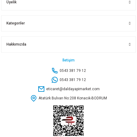
Üyelik
7.493,00 TL
Sepete Ekle
Kategoriler
Sepete Ekle
DMAX 800 W DEKUPAJ TESTERE DMX3036
Hakkımızda
RODEX E.DEKUPAJ TESTERE 100 MM 800 W LAZERLİ RDX3660
3.115,00 TL
İletişim
0543 381 79 12
3.270,00 TL
Sepete Ekle
0543 381 79 12
eticaret@daldayapimarket.com
Sepete Ekle
Atatürk Bulvarı No:208 Konacık-BODRUM
TOTAL BİMS TESTERESİ 600 MM THTLCS1241
Yeni
RODEX E.DEKUPAJ TESTERE 65 MM RDX3645
925,00 TL
2.335,50 TL