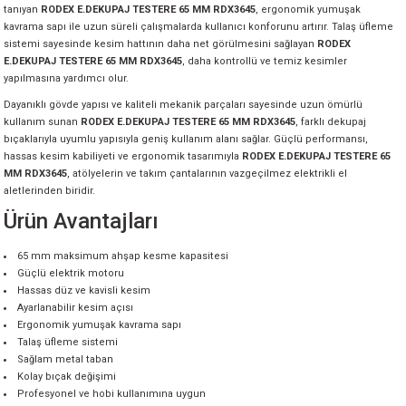
tanıyan
RODEX E.DEKUPAJ TESTERE 65 MM RDX3645
, ergonomik yumuşak
kavrama sapı ile uzun süreli çalışmalarda kullanıcı konforunu artırır. Talaş üfleme
sistemi sayesinde kesim hattının daha net görülmesini sağlayan
RODEX
E.DEKUPAJ TESTERE 65 MM RDX3645
, daha kontrollü ve temiz kesimler
yapılmasına yardımcı olur.
Dayanıklı gövde yapısı ve kaliteli mekanik parçaları sayesinde uzun ömürlü
kullanım sunan
RODEX E.DEKUPAJ TESTERE 65 MM RDX3645
, farklı dekupaj
bıçaklarıyla uyumlu yapısıyla geniş kullanım alanı sağlar. Güçlü performansı,
hassas kesim kabiliyeti ve ergonomik tasarımıyla
RODEX E.DEKUPAJ TESTERE 65
MM RDX3645
, atölyelerin ve takım çantalarının vazgeçilmez elektrikli el
aletlerinden biridir.
Ürün Avantajları
65 mm maksimum ahşap kesme kapasitesi
Güçlü elektrik motoru
Hassas düz ve kavisli kesim
Ayarlanabilir kesim açısı
Ergonomik yumuşak kavrama sapı
Talaş üfleme sistemi
Sağlam metal taban
Kolay bıçak değişimi
Profesyonel ve hobi kullanımına uygun