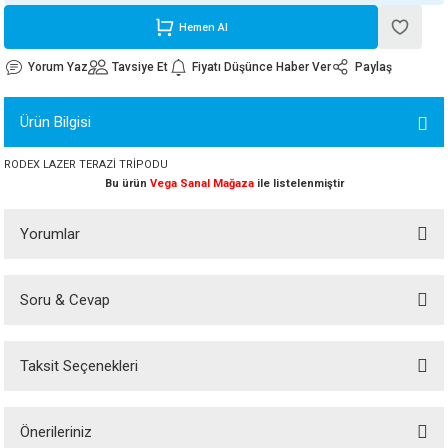
ORATİF TAŞLAR
RI
ALAR
 MAKİNALARI
ARIŞIK
Hemen Al
Yorum Yaz
Tavsiye Et
Fiyatı Düşünce Haber Ver
Paylaş
 STOP VALF
YER KAPLAMALAR
ALARI
I
ARI
Ürün Bilgisi
İNALARI
RODEX LAZER TERAZİ TRİPODU
 KÖPÜKLER
LARI
 VE KAŞIKLIKLAR
Bu ürün
Vega Sanal Mağaza
ile listelenmiştir
R
ALARI
Yorumlar
LAR
Soru & Cevap
Bu ürüne ilk yorumu siz yapın!
UTKALLAR
KİPMANLARI
Taksit Seçenekleri
I
Yorum Yaz
Ürün hakkında henüz soru sorulmamış.
Önerileriniz
Soru Sor