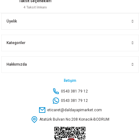
Taksit Seçenekleri
4 Taksit İmkanı
RODEX LAZERLİ MESAFE ÖLÇER 40 M RHT0903110040
Üyelik
1.714,90 TL
Kategoriler
Sepete Ekle
Hakkımızda
RODEX LAZERLİ MESAFE ÖLÇER 100 M RHT06100100
İletişim
0543 381 79 12
2.731,75 TL
0543 381 79 12
eticaret@daldayapimarket.com
Sepete Ekle
Atatürk Bulvarı No:208 Konacık-BODRUM
MAXEXTRA LAZER HİZALAMA MXP09G