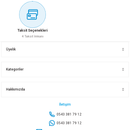
66,20 TL
Sepete Ekle
Sepete Ekle
Stokta Yok
SAKSI OVA BALKON NO:2 ANTRASİT
SAKSI PAPATYA NO:5 BEYAZ
Taksit Seçenekleri
4 Taksit İmkanı
SAKSI SAFİR TAKIM NO:3 PEMBE 3.4 LT
115,40 TL
239,60 TL
Üyelik
66,20 TL
Sepete Ekle
Sepete Ekle
Kategoriler
Sepete Ekle
SAKSI PAPATYA NO:6 MOCHA
SAKSI YALI TABAK NO:5 MOCHA
Hakkımızda
Yeni
SAKSI SAFİR TAKIM NO:4 AÇIK MAVİ 5.6 LT
443,70 TL
39,50 TL
İletişim
0543 381 79 12
95,35 TL
Sepete Ekle
Sepete Ekle
0543 381 79 12