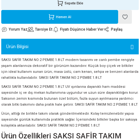
Sepete Ekle
ORATİF TAŞLAR
RI
ALAR
 MAKİNALARI
ARIŞIK
Hemen Al
 STOP VALF
YER KAPLAMALAR
ALARI
I
ARI
Yorum Yaz
Tavsiye Et
Fiyatı Düşünce Haber Ver
Paylaş
İNALARI
Ürün Bilgisi
 KÖPÜKLER
LARI
 VE KAŞIKLIKLAR
SAKSI SAFİR TAKIM NO:2 PEMBE 1.8 LT modern tasarımı ve canlı pembe rengiyle
yaşam alanlarınıza dekoratif bir görünüm kazandırır. Küçük boy çiçek ve bitkiler
R
ALARI
için ideal kullanım sunan ürün; masa üstü, cam kenarı, sehpa ve benzeri alanlarda
rahatlıkla kullanılabilir. SAKSI SAFİR TAKIM NO:2 PEMBE 1.8 LT
LAR
SAKSI SAFİR TAKIM NO:2 PEMBE 1.8 LT UV ışınlarına dayanıklı ham maddesi
sayesinde iç ve dış mekan kullanımına uygundur ve uzun süre dayanıklılığını korur.
Saksının zemin kısmında bulunan özel bölüm, fazla suyun ayrılmasına yardımcı
UTKALLAR
KİPMANLARI
olarak bitki bakımını daha pratik hale getirir. SAKSI SAFİR TAKIM NO:2 PEMBE 1.8 LT
Ürün, altlığı ile birlikte takım olarak gönderilmektedir. Kolay temizlenebilir yapısı
I
sayesinde günlük kullanımda pratiklik sağlar. İçerisindeki bitkiler başka bir saksıya
kolaylıkla aktarılabilir. SAKSI SAFİR TAKIM NO:2 PEMBE 1.8 LT
Ürün Özellikleri SAKSI SAFİR TAKIM