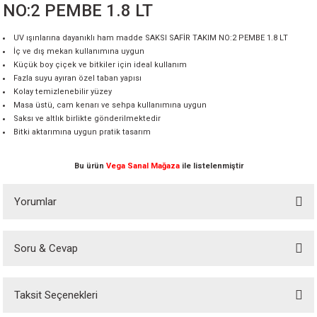
NO:2 PEMBE 1.8 LT
UV ışınlarına dayanıklı ham madde SAKSI SAFİR TAKIM NO:2 PEMBE 1.8 LT
İç ve dış mekan kullanımına uygun
Küçük boy çiçek ve bitkiler için ideal kullanım
Fazla suyu ayıran özel taban yapısı
Kolay temizlenebilir yüzey
Masa üstü, cam kenarı ve sehpa kullanımına uygun
Saksı ve altlık birlikte gönderilmektedir
Bitki aktarımına uygun pratik tasarım
Bu ürün
Vega Sanal Mağaza
ile listelenmiştir
Yorumlar
Soru & Cevap
Bu ürüne ilk yorumu siz yapın!
Taksit Seçenekleri
Yorum Yaz
Ürün hakkında henüz soru sorulmamış.