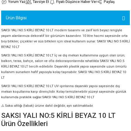
Yorum Yaz
Tavsiye Et
Fiyatı Düşünce Haber Ver
Paylaş
ORATİF TAŞLAR
RI
ALAR
 MAKİNALARI
ARIŞIK
Ürün Bilgisi
 STOP VALF
YER KAPLAMALAR
ALARI
I
ARI
SAKSI YALI NO:5 KİRLİ BEYAZ 10 LT modern tasarımı ve zarif kirli beyaz rengiyle
İNALARI
yaşam alanlarınıza dekoratif bir görünüm kazandırır. 10 litre hacmi sayesinde orta
boy bitkiler, çiçekler ve süs bitkileri için ideal kullanım sunar. SAKSI YALI NO:5 KİRLİ
BEYAZ 10 LT
 KÖPÜKLER
LARI
 VE KAŞIKLIKLAR
SAKSI YALI NO:5 KİRLİ BEYAZ 10 LT İç ve dış mekan kullanımına uygun olan ürün;
balkon, teras, bahçe, salon ve ofis dekorasyonlarında rahatlıkla SAKSI YALI NO:5
R
ALARI
KİRLİ BEYAZ 10 LT tercih edilebilir. Dayanıklı plastik yapısı sayesinde uzun ömürlü
kullanım sunarken hafif yapısıyla kolay taşınabilir. SAKSI YALI NO:5 KİRLİ BEYAZ 10
LT
LAR
SAKSI YALI NO:5 KİRLİ BEYAZ 10 LT UV ışınlarına dayanıklı yapısı sayesinde dış
mekan koşullarına karşı dirençlidir. Kolay temizlenebilir yüzeyi sayesinde günlük
UTKALLAR
KİPMANLARI
kullanımda pratiklik sağlar.SAKSI YALI NO:5 KİRLİ BEYAZ 10 LT
⚠️ Saksı altlığı (tabak) ürüne dahil değildir, ayrı satılmaktadır.
I
SAKSI YALI NO:5 KİRLİ BEYAZ 10 LT
Ürün Özellikleri