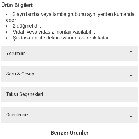
Ürün Bilgileri:
2 ayrı lamba veya lamba grubunu aynı yerden kumanda
eder.
2 düğmelidir.
Vidalı veya vidasız montajı yapılabilir.
Şık tasarımı ile dekorasyonunuza renk katar.
Yorumlar
Soru & Cevap
Bu ürüne ilk yorumu siz yapın!
Taksit Seçenekleri
Yorum Yaz
Ürün hakkında henüz soru sorulmamış.
Önerileriniz
Soru Sor
Bu ürünün fiyat bilgisi, resim, ürün açıklamalarında ve diğer konularda
Benzer Ürünler
yetersiz gördüğünüz noktaları öneri formunu kullanarak tarafımıza