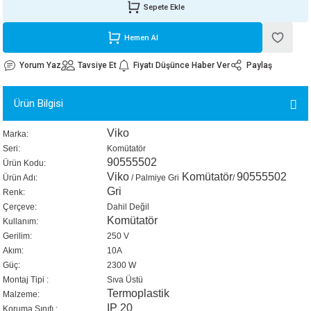
Sepete Ekle
ORATİF TAŞLAR
RI
ALAR
 MAKİNALARI
ARIŞIK
Hemen Al
 STOP VALF
YER KAPLAMALAR
ALARI
I
ARI
Yorum Yaz
Tavsiye Et
Fiyatı Düşünce Haber Ver
Paylaş
İNALARI
Ürün Bilgisi
 KÖPÜKLER
LARI
 VE KAŞIKLIKLAR
Viko
Marka:
Seri:
Komütatör
R
ALARI
90555502
Ürün Kodu:
Viko
Komütatör
90555502
Ürün Adı:
/ Palmiye Gri
/
LAR
Gri
Renk:
Çerçeve:
Dahil Değil
Komütatör
UTKALLAR
KİPMANLARI
Kullanım:
Gerilim:
250 V
Akım:
10A
I
Güç:
2300 W
Montaj Tipi :
Sıva Üstü
Termoplastik
Malzeme:
IP 20
Koruma Sınıfı :