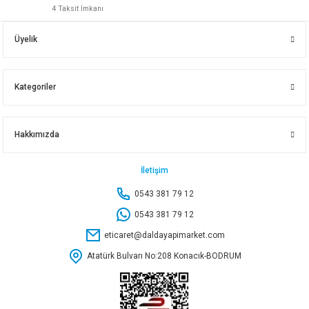
4 Taksit İmkanı
Vİ-KO PALMİYE VAVİEN 90555504
Vİ-KO PALMİYE ANAHTAR+TOP.PRİZ
64,40 TL
Üyelik
140,85 TL
296,50 TL
Sepete Ekle
Kategoriler
Sepete Ekle
Sepete Ekle
KINETEX L TOPRAKLI ERKEK FİŞ KTX-2968
Hakkımızda
Vİ-KO PALMİYE KOMÜTATÖR 90555502
64,40 TL
İletişim
0543 381 79 12
146,95 TL
Sepete Ekle
0543 381 79 12
eticaret@daldayapimarket.com
Sepete Ekle
Atatürk Bulvarı No:208 Konacık-BODRUM
Vİ-KO YONCA PLUS SİYAH ÜÇLÜ TOPRAKLI PRİZ
Vİ-KO PALMİYE TOP.KAPAKLI PRİZ 90555508
319,90 TL