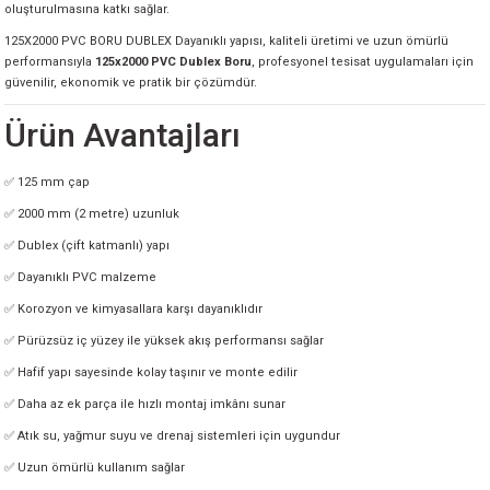
oluşturulmasına katkı sağlar.
125X2000 PVC BORU DUBLEX Dayanıklı yapısı, kaliteli üretimi ve uzun ömürlü
performansıyla
125x2000 PVC Dublex Boru
, profesyonel tesisat uygulamaları için
güvenilir, ekonomik ve pratik bir çözümdür.
Ürün Avantajları
✅ 125 mm çap
✅ 2000 mm (2 metre) uzunluk
✅ Dublex (çift katmanlı) yapı
✅ Dayanıklı PVC malzeme
✅ Korozyon ve kimyasallara karşı dayanıklıdır
✅ Pürüzsüz iç yüzey ile yüksek akış performansı sağlar
✅ Hafif yapı sayesinde kolay taşınır ve monte edilir
✅ Daha az ek parça ile hızlı montaj imkânı sunar
✅ Atık su, yağmur suyu ve drenaj sistemleri için uygundur
✅ Uzun ömürlü kullanım sağlar