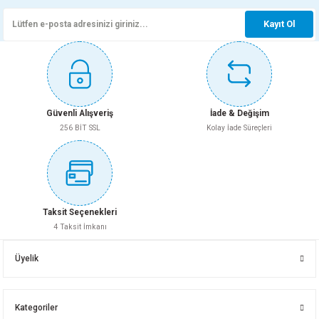
Whatsapp İletişim
Whatsapp İletişim
Kayıt Ol
Whatsapp İletişim
Whatsapp İletişim
125X3000 PVC BORU DUBLEX
125X250 PVC 3.2 Dublex Boru
Gönder
50X1000 PVC 3.0 Dublex Boru
50X2000 PVC 3.0 Dublex Boru
Güvenli Alışveriş
İade & Değişim
256 BİT SSL
Kolay İade Süreçleri
Whatsapp İletişim
Whatsapp İletişim
Whatsapp İletişim
Whatsapp İletişim
125X1000 PVC 3.2 Dublex Boru
150X150 PVC BORU FIRAT
Taksit Seçenekleri
4 Taksit İmkanı
50X3000 PVC 3.0 Dublex Boru
70X150 PVC 3.0 Dublex Boru
Üyelik
Whatsapp İletişim
Whatsapp İletişim
Kategoriler