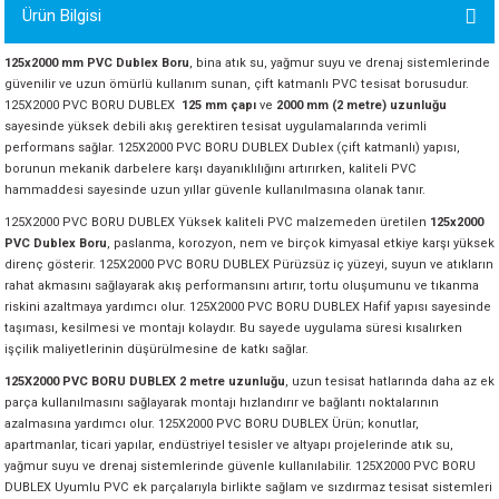
Ürün Bilgisi
ORATİF TAŞLAR
RI
ALAR
 MAKİNALARI
ARIŞIK
125x2000 mm PVC Dublex Boru
, bina atık su, yağmur suyu ve drenaj sistemlerinde
 STOP VALF
YER KAPLAMALAR
ALARI
I
ARI
güvenilir ve uzun ömürlü kullanım sunan, çift katmanlı PVC tesisat borusudur.
125X2000 PVC BORU DUBLEX
125 mm çapı
ve
2000 mm (2 metre) uzunluğu
sayesinde yüksek debili akış gerektiren tesisat uygulamalarında verimli
İNALARI
performans sağlar. 125X2000 PVC BORU DUBLEX Dublex (çift katmanlı) yapısı,
borunun mekanik darbelere karşı dayanıklılığını artırırken, kaliteli PVC
 KÖPÜKLER
LARI
 VE KAŞIKLIKLAR
hammaddesi sayesinde uzun yıllar güvenle kullanılmasına olanak tanır.
125X2000 PVC BORU DUBLEX Yüksek kaliteli PVC malzemeden üretilen
125x2000
PVC Dublex Boru
, paslanma, korozyon, nem ve birçok kimyasal etkiye karşı yüksek
R
ALARI
direnç gösterir. 125X2000 PVC BORU DUBLEX Pürüzsüz iç yüzeyi, suyun ve atıkların
rahat akmasını sağlayarak akış performansını artırır, tortu oluşumunu ve tıkanma
LAR
riskini azaltmaya yardımcı olur. 125X2000 PVC BORU DUBLEX Hafif yapısı sayesinde
taşıması, kesilmesi ve montajı kolaydır. Bu sayede uygulama süresi kısalırken
işçilik maliyetlerinin düşürülmesine de katkı sağlar.
UTKALLAR
KİPMANLARI
125X2000 PVC BORU DUBLEX 2 metre uzunluğu
, uzun tesisat hatlarında daha az ek
parça kullanılmasını sağlayarak montajı hızlandırır ve bağlantı noktalarının
I
azalmasına yardımcı olur. 125X2000 PVC BORU DUBLEX Ürün; konutlar,
apartmanlar, ticari yapılar, endüstriyel tesisler ve altyapı projelerinde atık su,
yağmur suyu ve drenaj sistemlerinde güvenle kullanılabilir. 125X2000 PVC BORU
DUBLEX Uyumlu PVC ek parçalarıyla birlikte sağlam ve sızdırmaz tesisat sistemleri