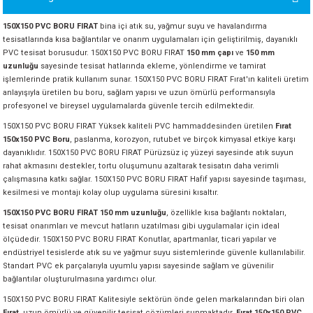
ORATİF TAŞLAR
RI
ALAR
 MAKİNALARI
ARIŞIK
150X150 PVC BORU FIRAT
bina içi atık su, yağmur suyu ve havalandırma
tesisatlarında kısa bağlantılar ve onarım uygulamaları için geliştirilmiş, dayanıklı
 STOP VALF
YER KAPLAMALAR
ALARI
I
ARI
PVC tesisat borusudur. 150X150 PVC BORU FIRAT
150 mm çapı
ve
150 mm
uzunluğu
sayesinde tesisat hatlarında ekleme, yönlendirme ve tamirat
işlemlerinde pratik kullanım sunar. 150X150 PVC BORU FIRAT Fırat'ın kaliteli üretim
İNALARI
anlayışıyla üretilen bu boru, sağlam yapısı ve uzun ömürlü performansıyla
profesyonel ve bireysel uygulamalarda güvenle tercih edilmektedir.
 KÖPÜKLER
LARI
 VE KAŞIKLIKLAR
150X150 PVC BORU FIRAT Yüksek kaliteli PVC hammaddesinden üretilen
Fırat
150x150 PVC Boru
, paslanma, korozyon, rutubet ve birçok kimyasal etkiye karşı
R
ALARI
dayanıklıdır. 150X150 PVC BORU FIRAT Pürüzsüz iç yüzeyi sayesinde atık suyun
rahat akmasını destekler, tortu oluşumunu azaltarak tesisatın daha verimli
çalışmasına katkı sağlar. 150X150 PVC BORU FIRAT Hafif yapısı sayesinde taşıması,
LAR
kesilmesi ve montajı kolay olup uygulama süresini kısaltır.
150X150 PVC BORU FIRAT 150 mm uzunluğu
, özellikle kısa bağlantı noktaları,
UTKALLAR
KİPMANLARI
tesisat onarımları ve mevcut hatların uzatılması gibi uygulamalar için ideal
ölçüdedir. 150X150 PVC BORU FIRAT Konutlar, apartmanlar, ticari yapılar ve
endüstriyel tesislerde atık su ve yağmur suyu sistemlerinde güvenle kullanılabilir.
I
Standart PVC ek parçalarıyla uyumlu yapısı sayesinde sağlam ve güvenilir
bağlantılar oluşturulmasına yardımcı olur.
150X150 PVC BORU FIRAT Kalitesiyle sektörün önde gelen markalarından biri olan
Fırat
, uzun ömürlü ve güvenilir tesisat çözümleri sunmaktadır.
Fırat 150x150 PVC