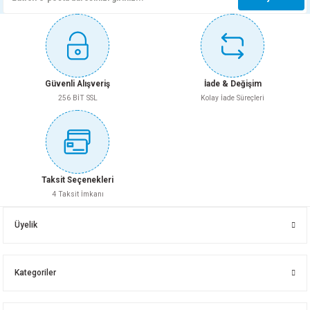
resmi teknik dokümanında doğrulanmayan bilgiler tabloya eklenmemiştir.
Whatsapp İletişim
Whatsapp İletişim
125X3000 PVC BORU DUBLEX
125X2000 PVC BORU DUBLEX
Gönder
100X250 PVC BORU FIRAT
100X500 PVC BORU FIRAT
Güvenli Alışveriş
İade & Değişim
256 BİT SSL
Kolay İade Süreçleri
Whatsapp İletişim
Whatsapp İletişim
Whatsapp İletişim
Whatsapp İletişim
125X1000 PVC 3.2 Dublex Boru
150X250 PVC BORU FIRAT
Taksit Seçenekleri
4 Taksit İmkanı
125X500 PVC BORU DUBLEX
150X250 PVC BORU FIRAT
Üyelik
Whatsapp İletişim
Whatsapp İletişim
Kategoriler
Whatsapp İletişim
Whatsapp İletişim
125X150 PVC 3.2 Dublex Boru
50X150 PVC BOR FIRAT