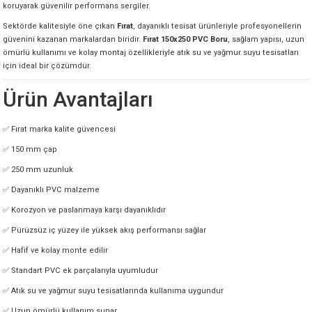
koruyarak güvenilir performans sergiler.
Sektörde kalitesiyle öne çıkan
Fırat
, dayanıklı tesisat ürünleriyle profesyonellerin
güvenini kazanan markalardan biridir.
Fırat 150x250 PVC Boru
, sağlam yapısı, uzun
ömürlü kullanımı ve kolay montaj özellikleriyle atık su ve yağmur suyu tesisatları
için ideal bir çözümdür.
Ürün Avantajları
✅ Fırat marka kalite güvencesi
✅ 150 mm çap
✅ 250 mm uzunluk
✅ Dayanıklı PVC malzeme
✅ Korozyon ve paslanmaya karşı dayanıklıdır
✅ Pürüzsüz iç yüzey ile yüksek akış performansı sağlar
✅ Hafif ve kolay monte edilir
✅ Standart PVC ek parçalarıyla uyumludur
✅ Atık su ve yağmur suyu tesisatlarında kullanıma uygundur
✅ Uzun ömürlü kullanım sunar