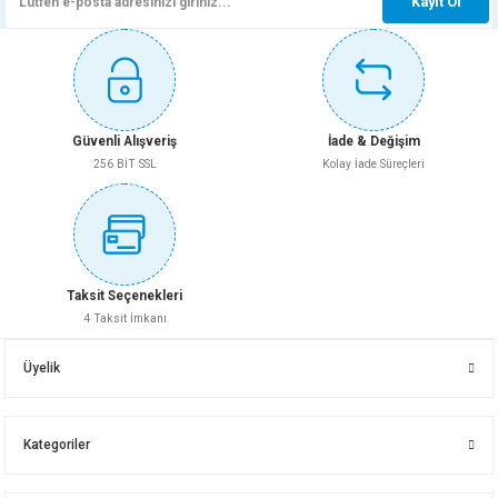
Kayıt Ol
Bağlantı
Uyumlu PVC Ek Parçaları ile
Not:
Et kalınlığı, seri sınıfı, conta tipi, üretim standardı (TS EN), çalışma sıcaklığı ve
Whatsapp İletişim
Whatsapp İletişim
diğer teknik özellikler ürün serisine göre değişiklik gösterebildiğinden, üreticinin
resmi teknik dokümanında doğrulanmayan bilgiler tabloya eklenmemiştir.
125X3000 PVC BORU DUBLEX
125X250 PVC 3.2 Dublex Boru
Güvenli Alışveriş
İade & Değişim
Gönder
256 BİT SSL
Kolay İade Süreçleri
Whatsapp İletişim
Whatsapp İletişim
Taksit Seçenekleri
4 Taksit İmkanı
125X2000 PVC BORU DUBLEX
125X1000 PVC 3.2 Dublex Boru
Üyelik
Kategoriler
Whatsapp İletişim
Whatsapp İletişim