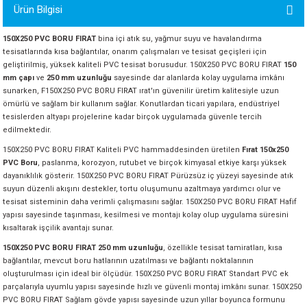
Ürün Bilgisi
ORATİF TAŞLAR
RI
ALAR
 MAKİNALARI
ARIŞIK
150X250 PVC BORU FIRAT
bina içi atık su, yağmur suyu ve havalandırma
 STOP VALF
YER KAPLAMALAR
ALARI
I
ARI
tesisatlarında kısa bağlantılar, onarım çalışmaları ve tesisat geçişleri için
geliştirilmiş, yüksek kaliteli PVC tesisat borusudur. 150X250 PVC BORU FIRAT
150
mm çapı
ve
250 mm uzunluğu
sayesinde dar alanlarda kolay uygulama imkânı
İNALARI
sunarken, F150X250 PVC BORU FIRAT ırat'ın güvenilir üretim kalitesiyle uzun
ömürlü ve sağlam bir kullanım sağlar. Konutlardan ticari yapılara, endüstriyel
 KÖPÜKLER
LARI
 VE KAŞIKLIKLAR
tesislerden altyapı projelerine kadar birçok uygulamada güvenle tercih
edilmektedir.
150X250 PVC BORU FIRAT Kaliteli PVC hammaddesinden üretilen
Fırat 150x250
R
ALARI
PVC Boru
, paslanma, korozyon, rutubet ve birçok kimyasal etkiye karşı yüksek
dayanıklılık gösterir. 150X250 PVC BORU FIRAT Pürüzsüz iç yüzeyi sayesinde atık
LAR
suyun düzenli akışını destekler, tortu oluşumunu azaltmaya yardımcı olur ve
tesisat sisteminin daha verimli çalışmasını sağlar. 150X250 PVC BORU FIRAT Hafif
yapısı sayesinde taşınması, kesilmesi ve montajı kolay olup uygulama süresini
UTKALLAR
KİPMANLARI
kısaltarak işçilik avantajı sunar.
150X250 PVC BORU FIRAT 250 mm uzunluğu
, özellikle tesisat tamiratları, kısa
I
bağlantılar, mevcut boru hatlarının uzatılması ve bağlantı noktalarının
oluşturulması için ideal bir ölçüdür. 150X250 PVC BORU FIRAT Standart PVC ek
parçalarıyla uyumlu yapısı sayesinde hızlı ve güvenli montaj imkânı sunar. 150X250
PVC BORU FIRAT Sağlam gövde yapısı sayesinde uzun yıllar boyunca formunu