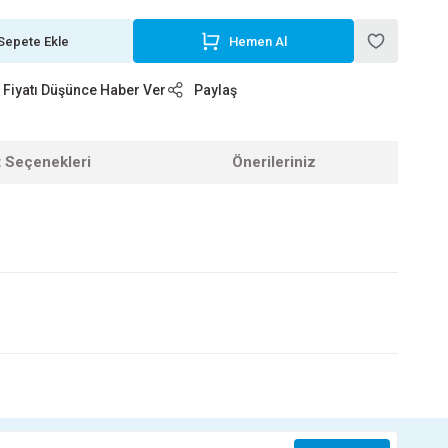
Sepete Ekle
Hemen Al
Fiyatı Düşünce Haber Ver
Paylaş
t Seçenekleri
Önerileriniz
z.
-1 1/4 SARI REDÜKSİYON
3 GALVANİZ MANŞON
270,00 TL
237,60 TL
/2 GALVANİZ REDÜKSİYON