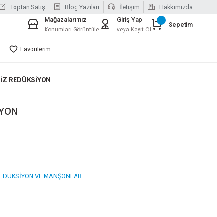
Toptan Satış
Blog Yazıları
İletişim
Hakkımızda
Mağazalarımız
Giriş Yap
Sepetim
Konumları Görüntüle
veya Kayıt Ol
Favorilerim
NİZ REDÜKSİYON
İYON
REDÜKSİYON VE MANŞONLAR