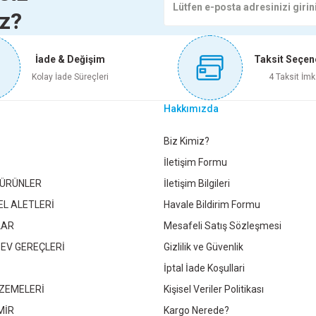
iz?
Sepete Ekle
Sepete Ekle
TL
89,30 TL
İade & Değişim
Taksit Seçen
 Ekle
Sepete Ekle
ÜKSİYON
2 1/2-2 GALVANİZ REDÜKSİYON
2 1/2-1 1/2 G
Kolay İade Süreçleri
4 Taksit İmk
Gönder
Hakkımızda
475,50 TL
41
Z REDÜKSİYON
1 1/2-1 1/4 GALVANİZ REDÜKSİYON
2-3/
Biz Kimiz?
İletişim Formu
Sepete Ekle
S
 ÜRÜNLER
İletişim Bilgileri
 TL
115,20 TL
EL ALETLERİ
Havale Bildirim Formu
LAR
Mesafeli Satış Sözleşmesi
 Ekle
Sepete Ekle
 EV GEREÇLERİ
Gizlilik ve Güvenlik
İptal İade Koşullari
ZEMELERİ
Kişisel Veriler Politikası
ÜKSİYON
MİR
Kargo Nerede?