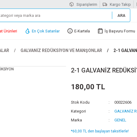
Siparişlerim
Kargo Takip
ARA
at Ürünleri
En Çok Satanlar
E-Kartela
İş Başvuru Formu
ALAR
GALVANİZ REDÜKSİYON VE MANŞONLAR
2-1 GALVA
2-1 GALVANİZ REDÜKS
180,00 TL
Stok Kodu
00022606
Kategori
GALVANİZ 
Marka
GENEL
*60,00 TL den başlayan taksitlerle!