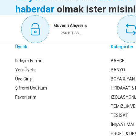
haberdar
olmak ister misin
Sepete Ekle
Sepete Ekle
36,00 TL
78,15 
Güvenli Alışveriş
Sepete Ekle
Sepete
3-2 GALVANİZ REDÜKSİYON
3-1 1/2 GALVANİZ RED
256 BİT SSL
Üyelik
Kategoriler
648,00 TL
567,00 TL
1 1/2-3/4 GALVANİZ REDÜKSİYON
1 1/2-1 GALVANİ
İletişim Formu
BAHÇE
Yeni Üyelik
BANYO
Sepete Ekle
Sepete Ekle
Üye Girişi
BOYA & YAN
100,80 TL
115,50
Şifremi Unuttum
HIRDAVAT & 
Favorilerim
İZOLASYON
Sepete Ekle
Sepete
TEMİZLİK VE
TESİSAT
İNŞAAT MAL
2-1 GALVANİZ REDÜKSİYON
2-1 1/4 GALVANİZ RED
PROFİL & DE