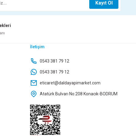
Kayıt Ol
Sepete Ekle
Sepete Ekle
100,80 TL
ekleri
Sepete Ekle
ALVANİZ REDÜKSİYON
anı
İletişim
5,80 TL
4 GALVANİZ REDÜKSİYON
0543 381 79 12
0543 381 79 12
epete Ekle
180,00 TL
eticaret@daldayapimarket.com
Atatürk Bulvarı No:208 Konacık-BODRUM
Sepete Ekle