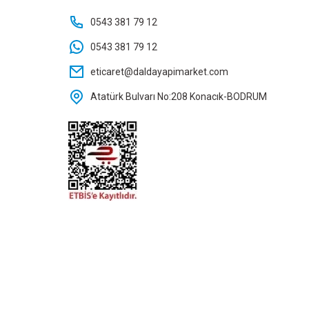
TASIA BLUE MOTIF
0543 381 79 12
0543 381 79 12
eticaret@daldayapimarket.com
Atatürk Bulvarı No:208 Konacık-BODRUM
sapp İletişim