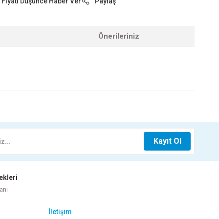
Fiyatı Düşünce Haber Ver
Paylaş
Önerileriniz
z.
30X90 VICTORIAN MATT ROLYEF-2
Kayıt Ol
ekleri
Whatsapp İletişim
anı
İletişim