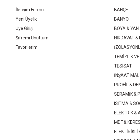
30X60 TRUVA GRİ
10X20 METRO WHITE
30
İletişim Formu
BAHÇE
Yeni Üyelik
BANYO
Üye Girişi
BOYA & YAN
Şifremi Unuttum
HIRDAVAT & 
Favorilerim
İZOLASYON
Whatsapp İletişim
Whatsapp İletişim
TEMİZLİK VE
TESİSAT
İNŞAAT MAL
PROFİL & DE
SERAMİK & 
ISITMA & S
ELEKTRİK &
MDF & KERE
ELEKTİRİKLİ