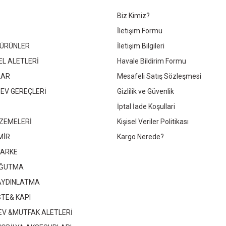
X60 FARALYA D.BLUE
30X60 FARALYA L.BLUE
30X60 FAN
Gönder
Biz Kimiz?
İletişim Formu
 ÜRÜNLER
İletişim Bilgileri
EL ALETLERİ
Havale Bildirim Formu
LAR
Mesafeli Satış Sözleşmesi
Whatsapp İletişim
Whatsapp İletişim
What
 EV GEREÇLERİ
Gizlilik ve Güvenlik
İptal İade Koşullari
ZEMELERİ
Kişisel Veriler Politikası
MİR
Kargo Nerede?
PARKE
OĞUTMA
 AYDINLATMA
STE& KAPI
 EV &MUTFAK ALETLERİ