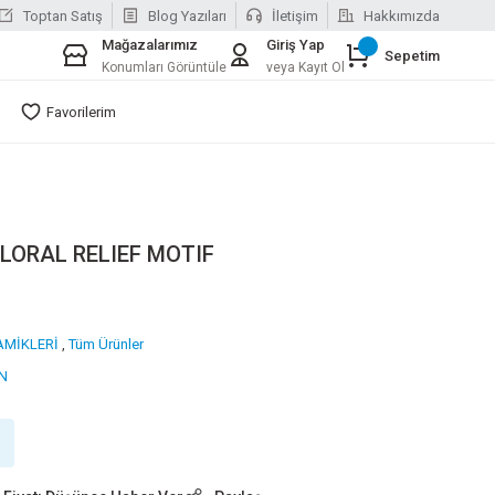
Toptan Satış
Blog Yazıları
İletişim
Hakkımızda
Mağazalarımız
Giriş Yap
Sepetim
Konumları Görüntüle
veya Kayıt Ol
Favorilerim
LORAL RELIEF MOTIF
AMİKLERİ
,
Tüm Ürünler
N