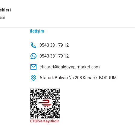
ekleri
Sepete Ekle
anı
İletişim
AŞALI 1 1/2 ' KTX-023
0543 381 79 12
0543 381 79 12
00 TL
eticaret@daldayapimarket.com
Atatürk Bulvarı No:208 Konacık-BODRUM
e Ekle
I 35-50 MM DMX4775