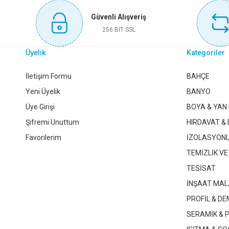
Bu ürüne benzer farklı alternatifler olmalı.
Güvenli Alışveriş
Sepete Ekle
256 BİT SSL
Üyelik
Kategoriler
KINETEX DEMIR TESTERE AĞIZ SETI KTX-3386
KINE
İletişim Formu
BAHÇE
Yeni Üyelik
BANYO
Üye Girişi
BOYA & YAN
83,65 TL
Şifremi Unuttum
HIRDAVAT & 
Favorilerim
İZOLASYON
Sepete Ekle
TEMİZLİK VE
TESİSAT
İNŞAAT MAL
KNITEX PVC BORU MAKASI KTX-1155
DMAX BORU ÇI
PROFİL & DE
SERAMİK & 
624,00 TL