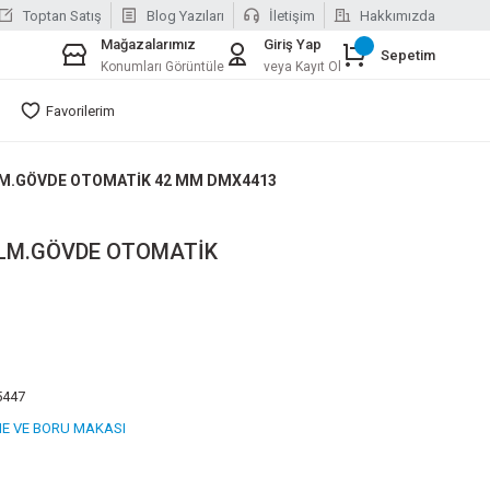
Toptan Satış
Blog Yazıları
İletişim
Hakkımızda
Mağazalarımız
Giriş Yap
Sepetim
Konumları Görüntüle
veya Kayıt Ol
Favorilerim
M.GÖVDE OTOMATİK 42 MM DMX4413
LM.GÖVDE OTOMATİK
5447
E VE BORU MAKASI