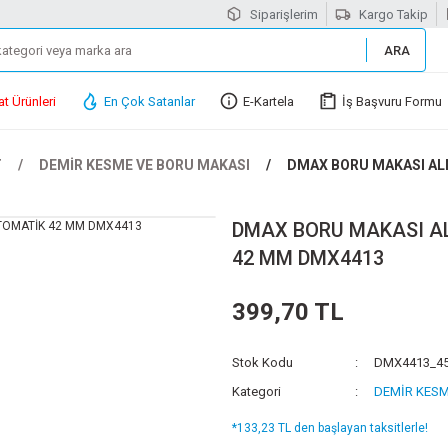
Siparişlerim
Kargo Takip
ARA
at Ürünleri
En Çok Satanlar
E-Kartela
İş Başvuru Formu
T
DEMİR KESME VE BORU MAKASI
DMAX BORU MAKASI AL
DMAX BORU MAKASI A
42 MM DMX4413
399,70 TL
Stok Kodu
DMX4413_4
Kategori
DEMİR KESM
*133,23 TL den başlayan taksitlerle!