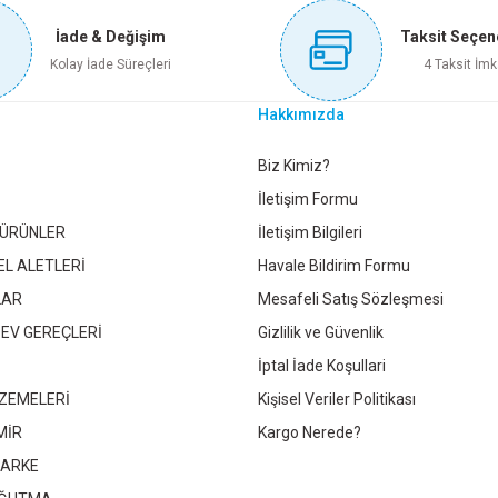
İade & Değişim
Taksit Seçen
Sepete Ekle
Kolay İade Süreçleri
4 Taksit İmk
Hakkımızda
TEX DEMİR TESTERE KOLLU KTX-171
KINETEX BORU ANAHTARI M
Gönder
Biz Kimiz?
İletişim Formu
 ÜRÜNLER
İletişim Bilgileri
209,50 TL
1.054,
EL ALETLERİ
Havale Bildirim Formu
LAR
Mesafeli Satış Sözleşmesi
Sepete Ekle
Sepet
 EV GEREÇLERİ
Gizlilik ve Güvenlik
İptal İade Koşullari
ZEMELERİ
Kişisel Veriler Politikası
KARICI 1/2-3/4 DMX4576
DMAX MATKAP UÇLU BORU ÇIKARTIC
MİR
Kargo Nerede?
PARKE
107,05 TL
145,25 TL