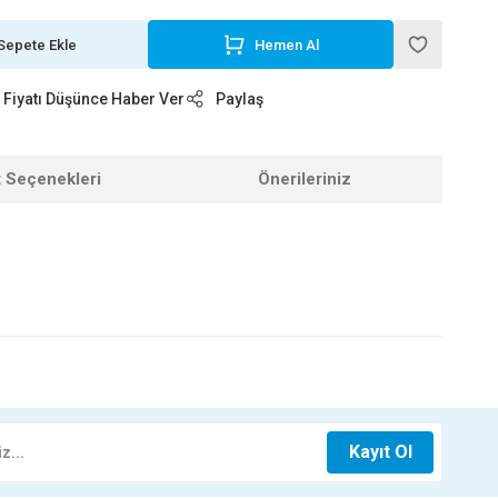
Sepete Ekle
Hemen Al
Fiyatı Düşünce Haber Ver
Paylaş
t Seçenekleri
Önerileriniz
z.
KESME MAKASI KTX-3135
Kayıt Ol
13,25 TL