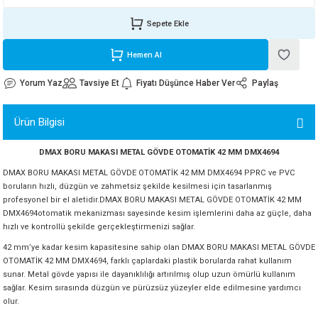
ORATİF TAŞLAR
RI
ALAR
 MAKİNALARI
ARIŞIK
Sepete Ekle
 STOP VALF
YER KAPLAMALAR
ALARI
I
ARI
Hemen Al
Yorum Yaz
Tavsiye Et
Fiyatı Düşünce Haber Ver
Paylaş
İNALARI
 KÖPÜKLER
LARI
 VE KAŞIKLIKLAR
Ürün Bilgisi
DMAX BORU MAKASI METAL GÖVDE OTOMATİK 42 MM DMX4694
R
ALARI
DMAX BORU MAKASI METAL GÖVDE OTOMATİK 42 MM DMX4694 PPRC ve PVC
boruların hızlı, düzgün ve zahmetsiz şekilde kesilmesi için tasarlanmış
LAR
profesyonel bir el aletidir.DMAX BORU MAKASI METAL GÖVDE OTOMATİK 42 MM
DMX4694otomatik mekanizması sayesinde kesim işlemlerini daha az güçle, daha
UTKALLAR
KİPMANLARI
hızlı ve kontrollü şekilde gerçekleştirmenizi sağlar.
42 mm’ye kadar kesim kapasitesine sahip olan DMAX BORU MAKASI METAL GÖVDE
I
OTOMATİK 42 MM DMX4694, farklı çaplardaki plastik borularda rahat kullanım
sunar. Metal gövde yapısı ile dayanıklılığı artırılmış olup uzun ömürlü kullanım
sağlar. Kesim sırasında düzgün ve pürüzsüz yüzeyler elde edilmesine yardımcı
olur.