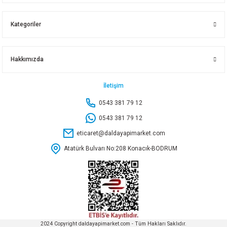
399,70 TL
Sepete Ekle
Kategoriler
Sepete Ekle
KINETEX DEMIR TESTERE AĞIZ SETI KTX-3386
Tükendi
Hakkımızda
TOTAL PPRC BORU MAKASI 225 MM THT53422
83,65 TL
İletişim
0543 381 79 12
691,45 TL
Sepete Ekle
0543 381 79 12
eticaret@daldayapimarket.com
Stokta Yok
Atatürk Bulvarı No:208 Konacık-BODRUM
KINETEX DEMİR TESTERE KOLLU KTX-171
DMAX BORU MAKASI METAL GÖVDE OTOMATİK 42 MM DMX4694
209,50 TL
219,15 TL
Sepete Ekle
2024 Copyright daldayapimarket.com - Tüm Hakları Saklıdır.