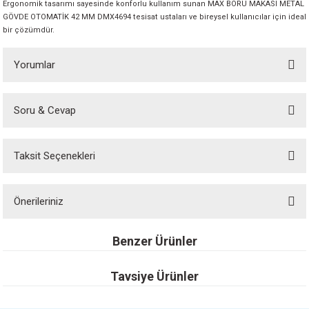
Ergonomik tasarımı sayesinde konforlu kullanım sunan MAX BORU MAKASI METAL
GÖVDE OTOMATİK 42 MM DMX4694 tesisat ustaları ve bireysel kullanıcılar için ideal
bir çözümdür.
Yorumlar
Soru & Cevap
Bu ürüne ilk yorumu siz yapın!
Taksit Seçenekleri
Yorum Yaz
Ürün hakkında henüz soru sorulmamış.
Önerileriniz
Soru Sor
Bu ürünün fiyat bilgisi, resim, ürün açıklamalarında ve diğer konularda
Benzer Ürünler
yetersiz gördüğünüz noktaları öneri formunu kullanarak tarafımıza
iletebilirsiniz.
Görüş ve önerileriniz için teşekkür ederiz.
Tavsiye Ürünler
TOTAL BORU KESME APARATI 3-32 MM THT53321
Ürün resmi kalitesiz, bozuk veya görüntülenemiyor.