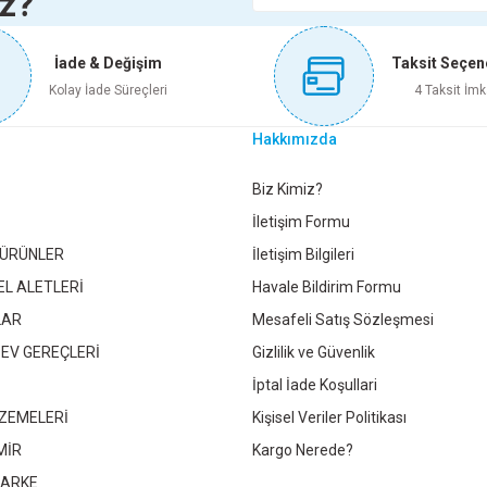
iz?
İade & Değişim
Taksit Seçen
im
Whatsapp İletişim
Whatsapp İ
Kolay İade Süreçleri
4 Taksit İmk
Hakkımızda
Boru
50X150 PVC BOR FIRAT
150X2000 FIRAT
Gönder
Biz Kimiz?
İletişim Formu
 ÜRÜNLER
İletişim Bilgileri
EL ALETLERİ
Havale Bildirim Formu
LAR
Mesafeli Satış Sözleşmesi
Whatsapp İletişim
Whatsapp İletişim
 EV GEREÇLERİ
Gizlilik ve Güvenlik
İptal İade Koşullari
ZEMELERİ
Kişisel Veriler Politikası
MİR
Kargo Nerede?
PARKE