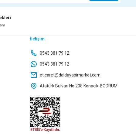
ekleri
letişim
Whatsapp İletişim
anı
İletişim
125X500 PVC BORU DUBLEX
0543 381 79 12
0543 381 79 12
eticaret@daldayapimarket.com
Atatürk Bulvarı No:208 Konacık-BODRUM
Whatsapp İletişim