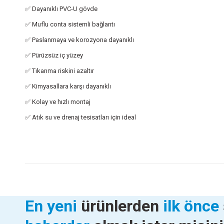
✅ Dayanıklı PVC-U gövde
✅ Muflu conta sistemli bağlantı
✅ Paslanmaya ve korozyona dayanıklı
✅ Pürüzsüz iç yüzey
✅ Tıkanma riskini azaltır
✅ Kimyasallara karşı dayanıklı
✅ Kolay ve hızlı montaj
✅ Atık su ve drenaj tesisatları için ideal
Teknik Özellikler
Bu ürünün fiyat bilgisi, resim, ürün açıklamalarında ve diğer konularda
Görüş ve önerileriniz için teşekkür ederiz.
Özellik
Değer
Ürün resmi kalitesiz, bozuk veya görüntülenemiyor.
Marka
Fırat
Seri
Gediz
Ürün açıklamasında eksik bilgiler bulunuyor.
50X1000 PVC 3.0 Dublex Boru
125X3000 PVC BORU
En yeni
ürünlerden
ilk önce
Ürün Tipi
PVC Atık Su Borusu
Ürün bilgilerinde hatalar bulunuyor.
Çap
150 mm