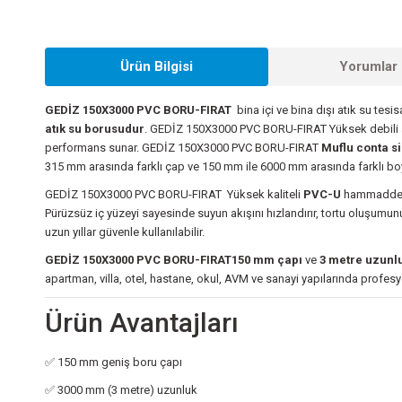
Ürün Bilgisi
Yorumlar 
GEDİZ 150X3000 PVC BORU-FIRAT
bina içi ve bina dışı atık su tes
atık su borusudur
. GEDİZ 150X3000 PVC BORU-FIRAT Yüksek debili atı
performans sunar. GEDİZ 150X3000 PVC BORU-FIRAT
Muflu conta si
315 mm arasında farklı çap ve 150 mm ile 6000 mm arasında farklı boy
GEDİZ 150X3000 PVC BORU-FIRAT Yüksek kaliteli
PVC-U
hammaddeden
Pürüzsüz iç yüzeyi sayesinde suyun akışını hızlandırır, tortu oluşum
uzun yıllar güvenle kullanılabilir.
GEDİZ 150X3000 PVC BORU-FIRAT150 mm çapı
ve
3 metre uzunl
apartman, villa, otel, hastane, okul, AVM ve sanayi yapılarında profesy
Ürün Avantajları
✅ 150 mm geniş boru çapı
✅ 3000 mm (3 metre) uzunluk