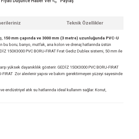
Fiyatı Düşünce Haber Ver
Paylaş
erileriniz
Teknik Özellikler
iş,
150 mm çapında ve 3000 mm (3 metre) uzunluğunda PVC-U
n bu boru; banyo, mutfak, ana kolon ve drenaj hatlarında üstün
GEDİZ 150X3000 PVC BORU-FIRAT Fırat Gediz Dublex sistemi, 50 mm ile
rşı yüksek dayanıklılık gösterir. GEDİZ 150X3000 PVC BORU-FIRAT
RU-FIRAT Zor alevlenir yapısı ve bakım gerektirmeyen yüzeyi sayesinde
r ve endüstriyel atık su hatlarında ideal kullanım sağlar. Konut,