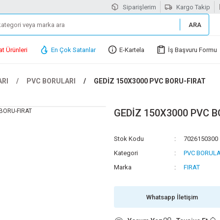
Siparişlerim
Kargo Takip
ARA
at Ürünleri
En Çok Satanlar
E-Kartela
İş Başvuru Formu
ARI
PVC BORULARI
GEDİZ 150X3000 PVC BORU-FIRAT
GEDİZ 150X3000 PVC B
Stok Kodu
7026150300
Kategori
PVC BORULA
Marka
FIRAT
Whatsapp İletişim