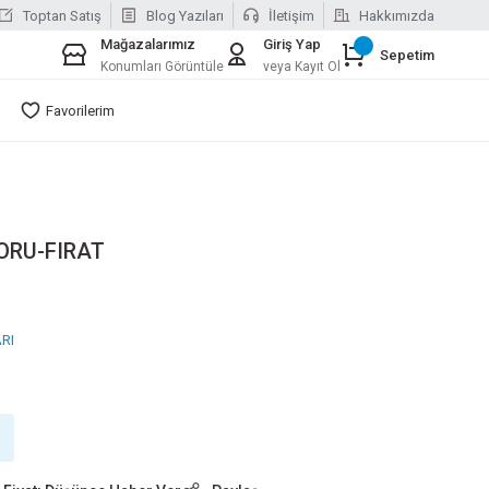
Toptan Satış
Blog Yazıları
İletişim
Hakkımızda
Mağazalarımız
Giriş Yap
Sepetim
Konumları Görüntüle
veya Kayıt Ol
Favorilerim
ORU-FIRAT
RI