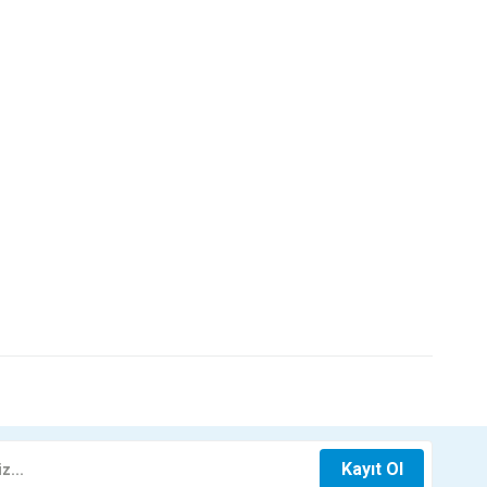
z.
BORU DUBLEX
125X1000 PVC 3.2 Dublex Boru
Kayıt Ol