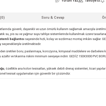
Yorum Yaz
Tavsiye Et
(0)
Soru & Cevap
Ön
isatlarında güvenli, dayanıklı ve uzun ömürlü kullanım sağlamak amacıyla üretilm
k su, pis su ve yağmur suyu tahliye sistemlerinde kullanılmak üzere tasarlana
stemli bağlantısı
sayesinde hızlı, kolay ve sızdırmaz montaj imkânı sağlar. 
 seçenekleriyle üretilmektedir.
 üretilen boru; paslanmaya, korozyona, kimyasal maddelere ve darbelere ka
unu azaltır ve tıkanma riskini minimum seviyeye indirir. GEDİZ 150X3000 PVC BO
uğu
, özellikle ana kolon tesisatları, yüksek debili drenaj sistemleri, ticari yapıla
onel tesisat uygulamaları için güvenilir bir çözümdür.